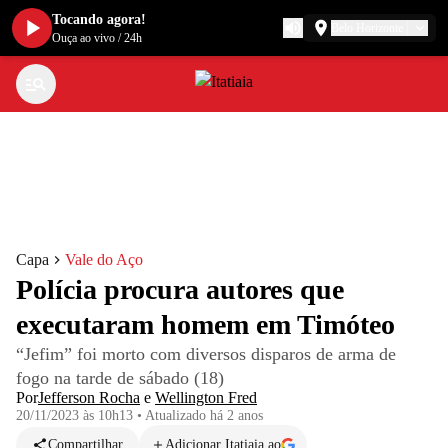
Tocando agora!
Belo Horizonte
Ouça ao vivo
/
24h
Capa
Vale do Aço
Polícia procura autores que
executaram homem em Timóteo
“Jefim” foi morto com diversos disparos de arma de
fogo na tarde de sábado (18)
Por
Jefferson Rocha
e
Wellington Fred
20/11/2023 às 10h13
•
Atualizado
há 2 anos
Compartilhar
Adicionar Itatiaia ao