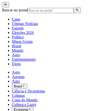
Buscar no portal
Capa
Últimas Notícias
Esporte
Eleições 2026
Política
Minas Gerais
Brasil
Mundo
Agro
Entretenimento
Eloos
Agro
Apostas
Auto
Brasil
Ciência e Tecnologia
Colunas
Copa do Mundo
Cultura e Lazer
Economia