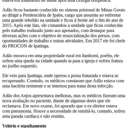
estava em tratamento de saúde após uma cirurgia ortopédica.
Adão ficou bastante conhecido no sistema prisional de Minas Gerais
ao dirigir a Penitenciária de Ipaba, cargo que assumiu ao enfrentar
uma grande rebelião na unidade e ficou à frente até o fim do ano de
2015. Após este fato, ele comandou a unidade que ficou conhecida
pelo trabalho realizado junto aos apenados, com destaque para
diversas ações com o objetivo de ressocialização dos presos, com
oportunidades de trabalho e outras atividades. Em 2017 ele foi chefe
do PROCON de Ipatinga.
Adão morava em uma propriedade rural em Itanhomi, porém, ele
sofreu uma queda na cidade quando ia para a igreja e sofreu fratura
no joelho esquerdo.
Ele veio para Ipatinga, onde operou a perna fraturada e estava se
recuperando. Contudo, os médicos constaram que Adão estava com
uma bactéria resistente e se internou para tratar desta infecção.
Adão dos Anjos apresentava melhoras, mas os médicos fizeram uma
nova avaliação no paciente, diante de algumas dores que ele
reclamava. Em novo exame, foi apurado que o ex-diretor estava
com pneumonia. Houve a necessidade de entubá-lo, contudo, sofreu
uma parada cardíaca e não resistiu.
Velório e sepultamento