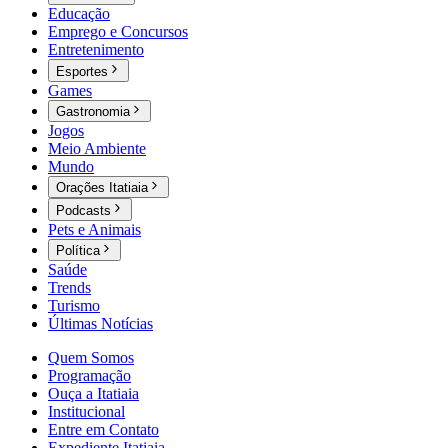
Educação
Emprego e Concursos
Entretenimento
Esportes
Games
Gastronomia
Jogos
Meio Ambiente
Mundo
Orações Itatiaia
Podcasts
Pets e Animais
Política
Saúde
Trends
Turismo
Últimas Notícias
Quem Somos
Programação
Ouça a Itatiaia
Institucional
Entre em Contato
Expediente Itatiaia