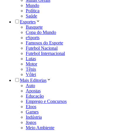
Minas Gerais
Mundo
Política
Saúde
Esportes
Basquete
Copa do Mundo
eSports
Famosos do Esporte
Futebol Nacional
Futebol Internacional
Lutas
Motor
Tênis
Vôlei
Mais Editorias
Auto
Apostas
Educação
Emprego e Concursos
Eloos
Games
Indústria
Jogos
Meio Ambiente