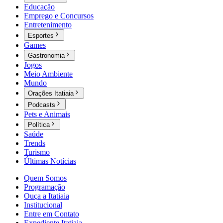
Educação
Emprego e Concursos
Entretenimento
Esportes
Games
Gastronomia
Jogos
Meio Ambiente
Mundo
Orações Itatiaia
Podcasts
Pets e Animais
Política
Saúde
Trends
Turismo
Últimas Notícias
Quem Somos
Programação
Ouça a Itatiaia
Institucional
Entre em Contato
Expediente Itatiaia