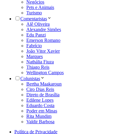
Negócios
Pets e Animais
Turismo
Comentaristas
Alê Oliveira
Alexandre Simões
Edu Panzi
Emerson Romano
Fabrício
João Vitor Xavier
Marques
Nathália Fiuza
Thiago Reis
Wellington Campos
Colunistas
Bertha Maakaroun
Ciro Dias Reis
Direto de Brasília
Edilene Lopes
Eduardo Costa
Poder em Minas
Rita Mundim
Valdir Barbosa
Política de Privacidade