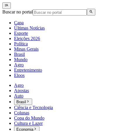
Buscar no portal
Capa
Últimas Notícias
Esporte
Eleições 2026
Política
Minas Gerais
Brasil
Mundo
Agro
Entretenimento
Eloos
Agro
Apostas
Auto
Brasil
Ciência e Tecnologia
Colunas
Copa do Mundo
Cultura e Lazer
Economia