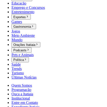
Educação
Emprego e Concursos
Entretenimento
Esportes
Games
Gastronomia
Jogos
Meio Ambiente
Mundo
Orações Itatiaia
Podcasts
Pets e Animais
Política
Saúde
Trends
Turismo
Últimas Notícias
Quem Somos
Programação
Ouça a Itatiaia
Institucional
Entre em Contato
Expediente Itatiaia