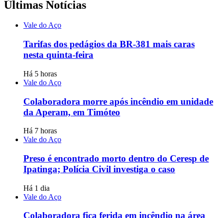
Últimas Notícias
Vale do Aço
Tarifas dos pedágios da BR-381 mais caras
nesta quinta-feira
Há 5 horas
Vale do Aço
Colaboradora morre após incêndio em unidade
da Aperam, em Timóteo
Há 7 horas
Vale do Aço
Preso é encontrado morto dentro do Ceresp de
Ipatinga; Polícia Civil investiga o caso
Há 1 dia
Vale do Aço
Colaboradora fica ferida em incêndio na área