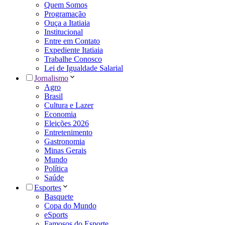
Quem Somos
Programação
Ouça a Itatiaia
Institucional
Entre em Contato
Expediente Itatiaia
Trabalhe Conosco
Lei de Igualdade Salarial
Jornalismo
Agro
Brasil
Cultura e Lazer
Economia
Eleições 2026
Entretenimento
Gastronomia
Minas Gerais
Mundo
Política
Saúde
Esportes
Basquete
Copa do Mundo
eSports
Famosos do Esporte