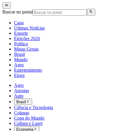
Buscar no portal
Capa
Últimas Notícias
Esporte
Eleições 2026
Política
Minas Gerais
Brasil
Mundo
Agro
Entretenimento
Eloos
Agro
Apostas
Auto
Brasil
Ciência e Tecnologia
Colunas
Copa do Mundo
Cultura e Lazer
Economia