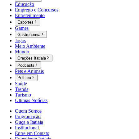
Educação
Emprego e Concursos
Entretenimento
Esportes
Games
Gastronomia
Jogos
Meio Ambiente
Mundo
Orações Itatiaia
Podcasts
Pets e Animais
Política
Saúde
Trends
Turismo
Últimas Notícias
Quem Somos
Programação
Ouça a Itatiaia
Institucional
Entre em Contato
Expediente Itatiaia