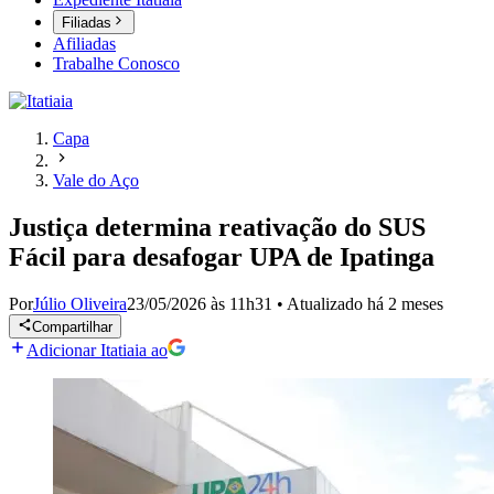
Filiadas
Afiliadas
Trabalhe Conosco
Capa
Vale do Aço
Justiça determina reativação do SUS
Fácil para desafogar UPA de Ipatinga
Por
Júlio Oliveira
23/05/2026 às 11h31
•
Atualizado
há 2 meses
Compartilhar
Adicionar Itatiaia ao