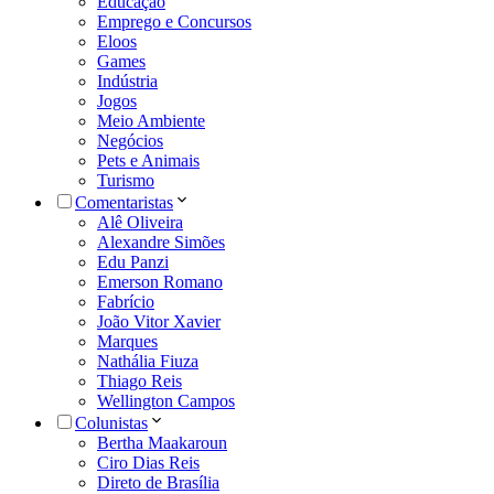
Educação
Emprego e Concursos
Eloos
Games
Indústria
Jogos
Meio Ambiente
Negócios
Pets e Animais
Turismo
Comentaristas
Alê Oliveira
Alexandre Simões
Edu Panzi
Emerson Romano
Fabrício
João Vitor Xavier
Marques
Nathália Fiuza
Thiago Reis
Wellington Campos
Colunistas
Bertha Maakaroun
Ciro Dias Reis
Direto de Brasília