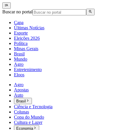
Buscar no portal
Capa
Últimas Notícias
Esporte
Eleições 2026
Política
Minas Gerais
Brasil
Mundo
Agro
Entretenimento
Eloos
Agro
Apostas
Auto
Brasil
Ciência e Tecnologia
Colunas
Copa do Mundo
Cultura e Lazer
Economia