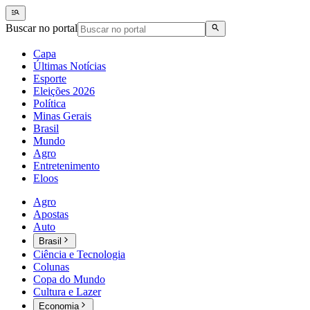
Buscar no portal
Capa
Últimas Notícias
Esporte
Eleições 2026
Política
Minas Gerais
Brasil
Mundo
Agro
Entretenimento
Eloos
Agro
Apostas
Auto
Brasil
Ciência e Tecnologia
Colunas
Copa do Mundo
Cultura e Lazer
Economia