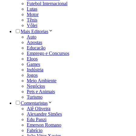
Futebol Internacional
Lutas
Motor
Tênis
Vôlei
Mais Editorias
Auto
Apostas
Educação
Emprego e Concursos
Eloos
Games
Indústria
Jogos
Meio Ambiente
Negócios
Pets e Animais
Turismo
Comentaristas
Alê Oliveira
Alexandre Simões
Edu Panzi
Emerson Romano
Fabrício
João Vitor Xavier