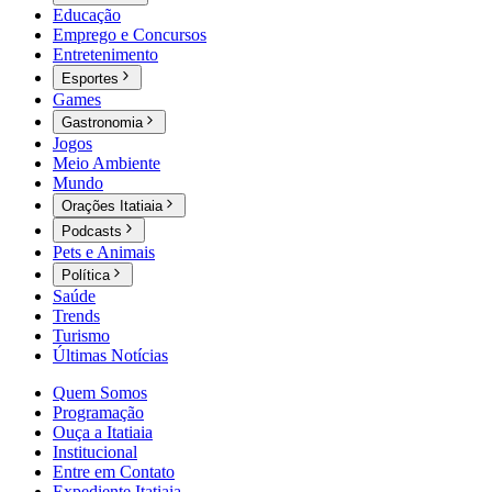
Educação
Emprego e Concursos
Entretenimento
Esportes
Games
Gastronomia
Jogos
Meio Ambiente
Mundo
Orações Itatiaia
Podcasts
Pets e Animais
Política
Saúde
Trends
Turismo
Últimas Notícias
Quem Somos
Programação
Ouça a Itatiaia
Institucional
Entre em Contato
Expediente Itatiaia