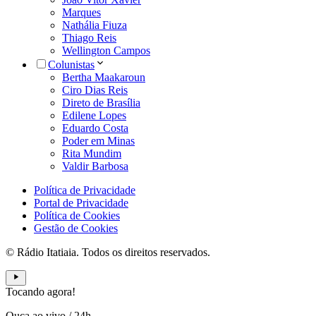
Marques
Nathália Fiuza
Thiago Reis
Wellington Campos
Colunistas
Bertha Maakaroun
Ciro Dias Reis
Direto de Brasília
Edilene Lopes
Eduardo Costa
Poder em Minas
Rita Mundim
Valdir Barbosa
Política de Privacidade
Portal de Privacidade
Política de Cookies
Gestão de Cookies
© Rádio Itatiaia. Todos os direitos reservados.
Tocando agora!
Ouça ao vivo
/
24h