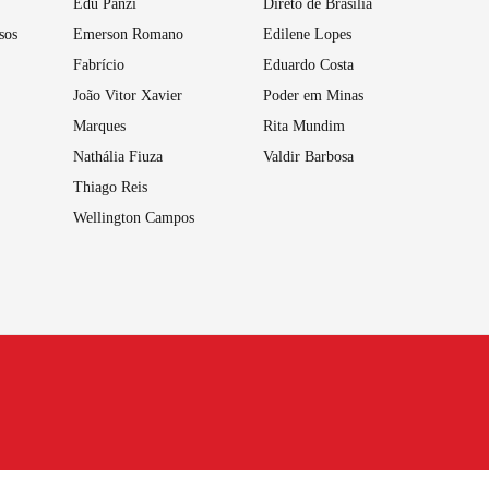
Edu Panzi
Direto de Brasília
sos
Emerson Romano
Edilene Lopes
Fabrício
Eduardo Costa
João Vitor Xavier
Poder em Minas
Marques
Rita Mundim
Nathália Fiuza
Valdir Barbosa
Thiago Reis
Wellington Campos