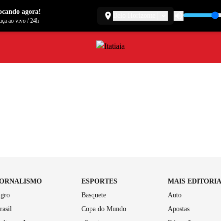
ocando agora!
Belo Horizonte
ça ao vivo
/
24h
JORNALISMO
ESPORTES
MAIS EDITORI
gro
Basquete
Auto
rasil
Copa do Mundo
Apostas