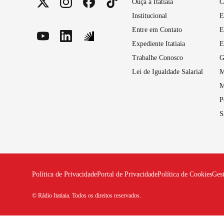
Ouça a Itatiaia
C
Institucional
E
Entre em Contato
E
Expediente Itatiaia
E
Trabalhe Conosco
G
Lei de Igualdade Salarial
M
M
P
S
Política de Privacidade
Portal de Privacidade
Política de Cookies
Ges
© Rádio Itatiaia. Todos os direitos reservados.