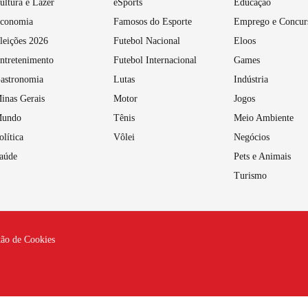
ultura e Lazer
eSports
Educação
conomia
Famosos do Esporte
Emprego e Concur
leições 2026
Futebol Nacional
Eloos
ntretenimento
Futebol Internacional
Games
astronomia
Lutas
Indústria
inas Gerais
Motor
Jogos
undo
Tênis
Meio Ambiente
olítica
Vôlei
Negócios
aúde
Pets e Animais
Turismo
tão de Cookies