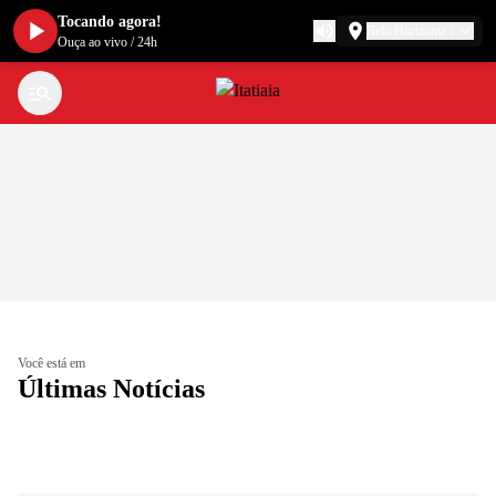
Tocando agora!
Belo Horizonte
Ouça ao vivo
/
24h
Você está em
Últimas Notícias