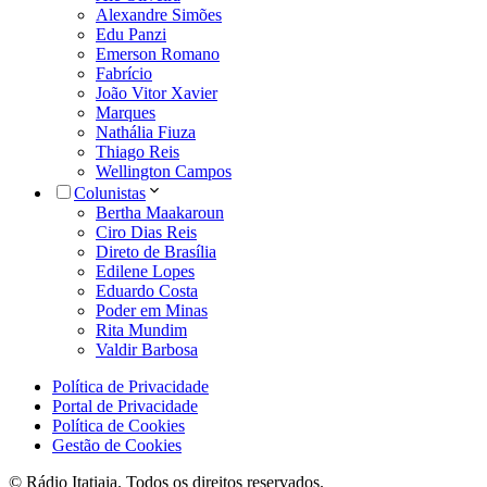
Alexandre Simões
Edu Panzi
Emerson Romano
Fabrício
João Vitor Xavier
Marques
Nathália Fiuza
Thiago Reis
Wellington Campos
Colunistas
Bertha Maakaroun
Ciro Dias Reis
Direto de Brasília
Edilene Lopes
Eduardo Costa
Poder em Minas
Rita Mundim
Valdir Barbosa
Política de Privacidade
Portal de Privacidade
Política de Cookies
Gestão de Cookies
© Rádio Itatiaia. Todos os direitos reservados.