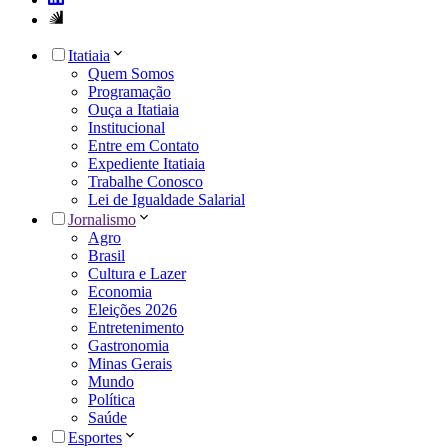
Itatiaia
Quem Somos
Programação
Ouça a Itatiaia
Institucional
Entre em Contato
Expediente Itatiaia
Trabalhe Conosco
Lei de Igualdade Salarial
Jornalismo
Agro
Brasil
Cultura e Lazer
Economia
Eleições 2026
Entretenimento
Gastronomia
Minas Gerais
Mundo
Política
Saúde
Esportes