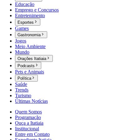
Educação
Emprego e Concursos
Entretenimento
Esportes
Games
Gastronomia
Jogos
Meio Ambiente
Mundo
Orações Itatiaia
Podcasts
Pets e Animais
Política
Saúde
Trends
Turismo
Últimas Notícias
Quem Somos
Programação
Ouça a Itatiaia
Institucional
Entre em Contato
Expediente Itatiaia