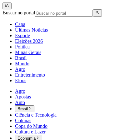
Buscar no portal
Capa
Últimas Notícias
Esporte
Eleições 2026
Política
Minas Gerais
Brasil
Mundo
Agro
Entretenimento
Eloos
Agro
Apostas
Auto
Brasil
Ciência e Tecnologia
Colunas
Copa do Mundo
Cultura e Lazer
Economia