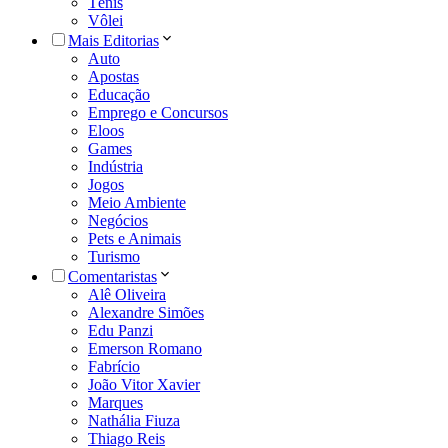
Tênis
Vôlei
Mais Editorias
Auto
Apostas
Educação
Emprego e Concursos
Eloos
Games
Indústria
Jogos
Meio Ambiente
Negócios
Pets e Animais
Turismo
Comentaristas
Alê Oliveira
Alexandre Simões
Edu Panzi
Emerson Romano
Fabrício
João Vitor Xavier
Marques
Nathália Fiuza
Thiago Reis