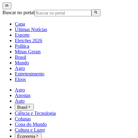
Buscar no portal
Capa
Últimas Notícias
Esporte
Eleições 2026
Política
Minas Gerais
Brasil
Mundo
Agro
Entretenimento
Eloos
Agro
Apostas
Auto
Brasil
Ciência e Tecnologia
Colunas
Copa do Mundo
Cultura e Lazer
Economia