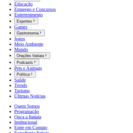
Educação
Emprego e Concursos
Entretenimento
Esportes
Games
Gastronomia
Jogos
Meio Ambiente
Mundo
Orações Itatiaia
Podcasts
Pets e Animais
Política
Saúde
Trends
Turismo
Últimas Notícias
Quem Somos
Programação
Ouça a Itatiaia
Institucional
Entre em Contato
Expediente Itatiaia