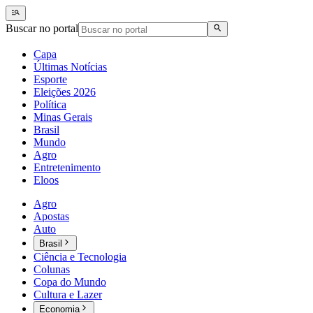
Buscar no portal
Capa
Últimas Notícias
Esporte
Eleições 2026
Política
Minas Gerais
Brasil
Mundo
Agro
Entretenimento
Eloos
Agro
Apostas
Auto
Brasil
Ciência e Tecnologia
Colunas
Copa do Mundo
Cultura e Lazer
Economia