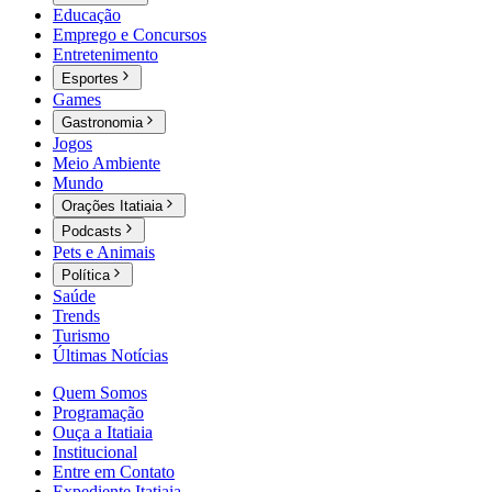
Educação
Emprego e Concursos
Entretenimento
Esportes
Games
Gastronomia
Jogos
Meio Ambiente
Mundo
Orações Itatiaia
Podcasts
Pets e Animais
Política
Saúde
Trends
Turismo
Últimas Notícias
Quem Somos
Programação
Ouça a Itatiaia
Institucional
Entre em Contato
Expediente Itatiaia