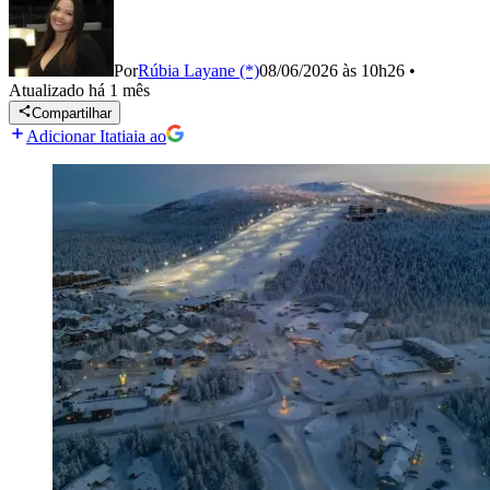
Por
Rúbia Layane (*)
08/06/2026 às 10h26
•
Atualizado
há 1 mês
Compartilhar
Adicionar Itatiaia ao