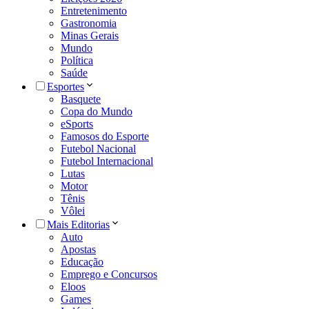
Entretenimento
Gastronomia
Minas Gerais
Mundo
Política
Saúde
Esportes
Basquete
Copa do Mundo
eSports
Famosos do Esporte
Futebol Nacional
Futebol Internacional
Lutas
Motor
Tênis
Vôlei
Mais Editorias
Auto
Apostas
Educação
Emprego e Concursos
Eloos
Games