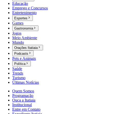
Educação
Emprego e Concursos
Entretenimento
Esportes
Games
Gastronomia
Jogos
Meio Ambiente
Mundo
Orações Itatiaia
Podcasts
Pets e Animais
Política
Saúde
Trends
Turismo
Últimas Notícias
Quem Somos
Programação
Ouça a Itatiaia
Institucional
Entre em Contato
Expediente Itatiaia