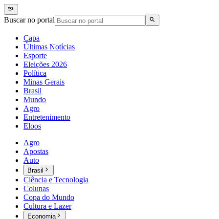
Buscar no portal
Capa
Últimas Notícias
Esporte
Eleições 2026
Política
Minas Gerais
Brasil
Mundo
Agro
Entretenimento
Eloos
Agro
Apostas
Auto
Brasil
Ciência e Tecnologia
Colunas
Copa do Mundo
Cultura e Lazer
Economia