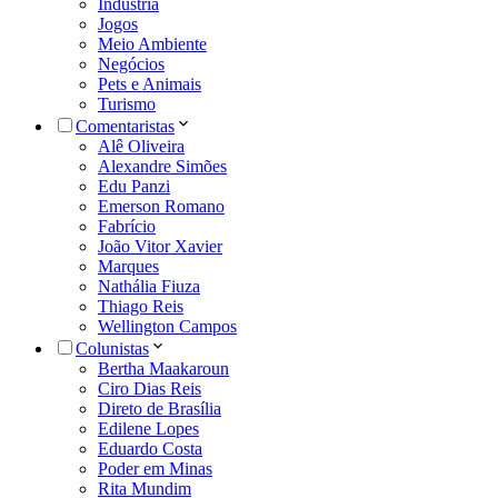
Indústria
Jogos
Meio Ambiente
Negócios
Pets e Animais
Turismo
Comentaristas
Alê Oliveira
Alexandre Simões
Edu Panzi
Emerson Romano
Fabrício
João Vitor Xavier
Marques
Nathália Fiuza
Thiago Reis
Wellington Campos
Colunistas
Bertha Maakaroun
Ciro Dias Reis
Direto de Brasília
Edilene Lopes
Eduardo Costa
Poder em Minas
Rita Mundim