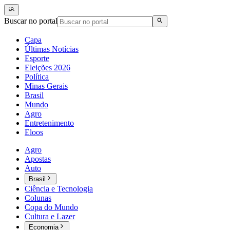
Buscar no portal
Capa
Últimas Notícias
Esporte
Eleições 2026
Política
Minas Gerais
Brasil
Mundo
Agro
Entretenimento
Eloos
Agro
Apostas
Auto
Brasil
Ciência e Tecnologia
Colunas
Copa do Mundo
Cultura e Lazer
Economia