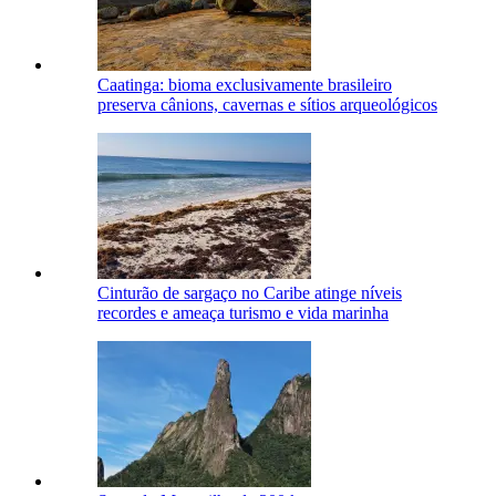
Caatinga: bioma exclusivamente brasileiro
preserva cânions, cavernas e sítios arqueológicos
Cinturão de sargaço no Caribe atinge níveis
recordes e ameaça turismo e vida marinha