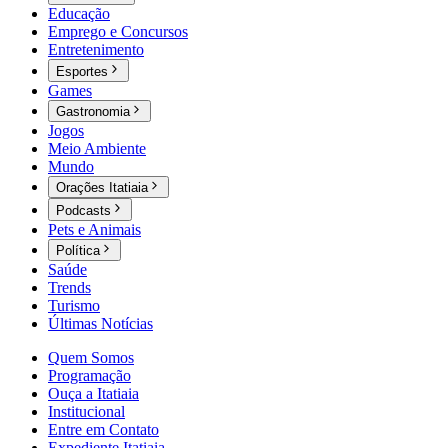
Educação
Emprego e Concursos
Entretenimento
Esportes
Games
Gastronomia
Jogos
Meio Ambiente
Mundo
Orações Itatiaia
Podcasts
Pets e Animais
Política
Saúde
Trends
Turismo
Últimas Notícias
Quem Somos
Programação
Ouça a Itatiaia
Institucional
Entre em Contato
Expediente Itatiaia