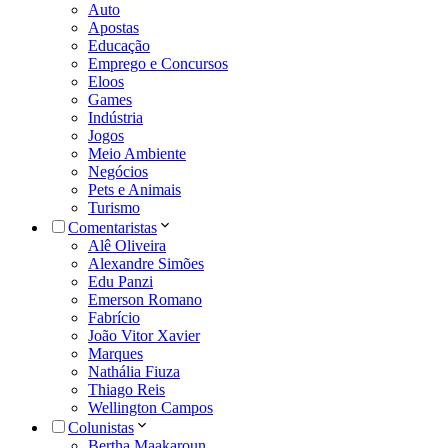
Auto
Apostas
Educação
Emprego e Concursos
Eloos
Games
Indústria
Jogos
Meio Ambiente
Negócios
Pets e Animais
Turismo
Comentaristas
Alê Oliveira
Alexandre Simões
Edu Panzi
Emerson Romano
Fabrício
João Vitor Xavier
Marques
Nathália Fiuza
Thiago Reis
Wellington Campos
Colunistas
Bertha Maakaroun