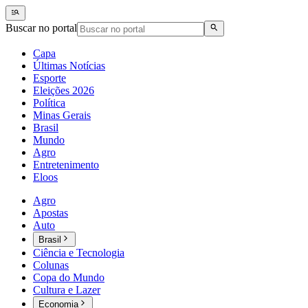
Buscar no portal
Capa
Últimas Notícias
Esporte
Eleições 2026
Política
Minas Gerais
Brasil
Mundo
Agro
Entretenimento
Eloos
Agro
Apostas
Auto
Brasil
Ciência e Tecnologia
Colunas
Copa do Mundo
Cultura e Lazer
Economia