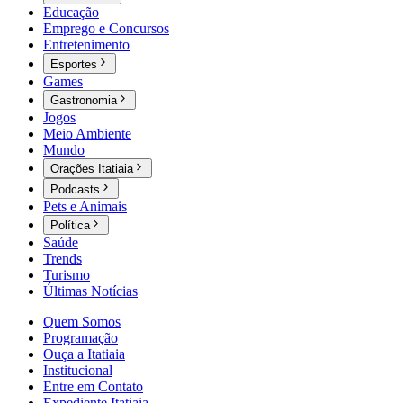
Educação
Emprego e Concursos
Entretenimento
Esportes
Games
Gastronomia
Jogos
Meio Ambiente
Mundo
Orações Itatiaia
Podcasts
Pets e Animais
Política
Saúde
Trends
Turismo
Últimas Notícias
Quem Somos
Programação
Ouça a Itatiaia
Institucional
Entre em Contato
Expediente Itatiaia