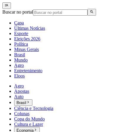
Buscar no portal
Capa
Últimas Notícias
Esporte
Eleições 2026
Política
Minas Gerais
Brasil
Mundo
Agro
Entretenimento
Eloos
Agro
Apostas
Auto
Brasil
Ciência e Tecnologia
Colunas
Copa do Mundo
Cultura e Lazer
Economia