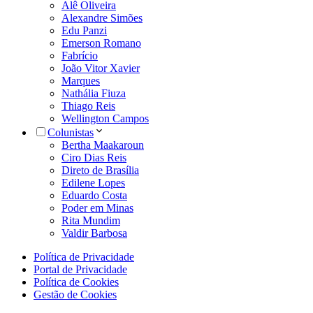
Alê Oliveira
Alexandre Simões
Edu Panzi
Emerson Romano
Fabrício
João Vitor Xavier
Marques
Nathália Fiuza
Thiago Reis
Wellington Campos
Colunistas
Bertha Maakaroun
Ciro Dias Reis
Direto de Brasília
Edilene Lopes
Eduardo Costa
Poder em Minas
Rita Mundim
Valdir Barbosa
Política de Privacidade
Portal de Privacidade
Política de Cookies
Gestão de Cookies