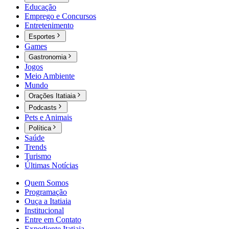
Educação
Emprego e Concursos
Entretenimento
Esportes
Games
Gastronomia
Jogos
Meio Ambiente
Mundo
Orações Itatiaia
Podcasts
Pets e Animais
Política
Saúde
Trends
Turismo
Últimas Notícias
Quem Somos
Programação
Ouça a Itatiaia
Institucional
Entre em Contato
Expediente Itatiaia