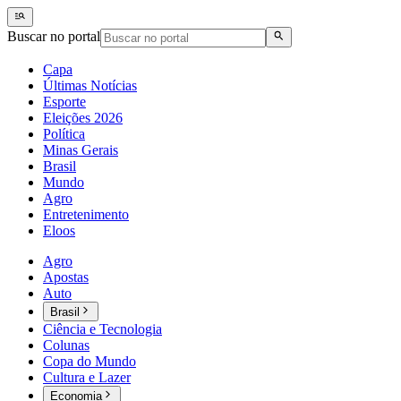
Buscar no portal
Capa
Últimas Notícias
Esporte
Eleições 2026
Política
Minas Gerais
Brasil
Mundo
Agro
Entretenimento
Eloos
Agro
Apostas
Auto
Brasil
Ciência e Tecnologia
Colunas
Copa do Mundo
Cultura e Lazer
Economia