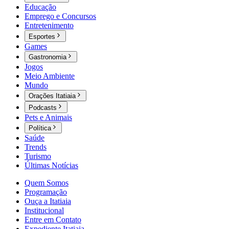
Educação
Emprego e Concursos
Entretenimento
Esportes
Games
Gastronomia
Jogos
Meio Ambiente
Mundo
Orações Itatiaia
Podcasts
Pets e Animais
Política
Saúde
Trends
Turismo
Últimas Notícias
Quem Somos
Programação
Ouça a Itatiaia
Institucional
Entre em Contato
Expediente Itatiaia