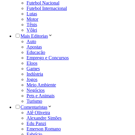
Futebol Nacional
Futebol Internacional
Lutas
Motor
Tênis
Vôlei
Mais Editorias
Auto
Apostas
Educação
Emprego e Concursos
Eloos
Games
Indústria
Jogos
Meio Ambiente
Negócios
Pets e Animais
Turismo
Comentaristas
Alê Oliveira
Alexandre Simões
Edu Panzi
Emerson Romano
Fabrício