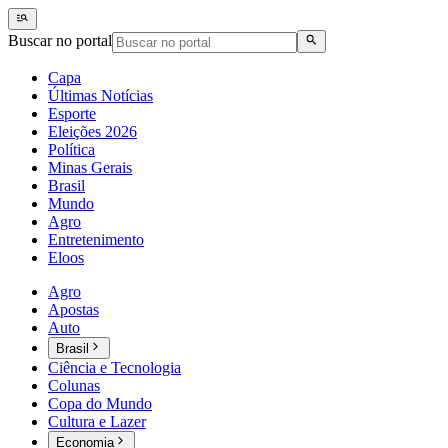
Buscar no portal
Capa
Últimas Notícias
Esporte
Eleições 2026
Política
Minas Gerais
Brasil
Mundo
Agro
Entretenimento
Eloos
Agro
Apostas
Auto
Brasil
Ciência e Tecnologia
Colunas
Copa do Mundo
Cultura e Lazer
Economia