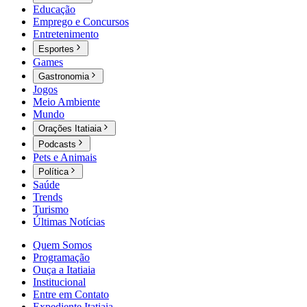
Educação
Emprego e Concursos
Entretenimento
Esportes
Games
Gastronomia
Jogos
Meio Ambiente
Mundo
Orações Itatiaia
Podcasts
Pets e Animais
Política
Saúde
Trends
Turismo
Últimas Notícias
Quem Somos
Programação
Ouça a Itatiaia
Institucional
Entre em Contato
Expediente Itatiaia