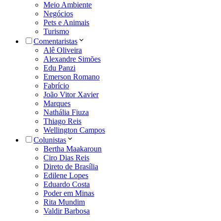
Meio Ambiente
Negócios
Pets e Animais
Turismo
Comentaristas
Alê Oliveira
Alexandre Simões
Edu Panzi
Emerson Romano
Fabrício
João Vitor Xavier
Marques
Nathália Fiuza
Thiago Reis
Wellington Campos
Colunistas
Bertha Maakaroun
Ciro Dias Reis
Direto de Brasília
Edilene Lopes
Eduardo Costa
Poder em Minas
Rita Mundim
Valdir Barbosa