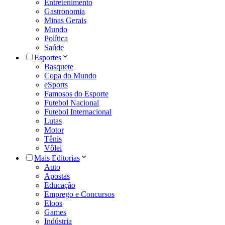
Entretenimento
Gastronomia
Minas Gerais
Mundo
Política
Saúde
Esportes
Basquete
Copa do Mundo
eSports
Famosos do Esporte
Futebol Nacional
Futebol Internacional
Lutas
Motor
Tênis
Vôlei
Mais Editorias
Auto
Apostas
Educação
Emprego e Concursos
Eloos
Games
Indústria