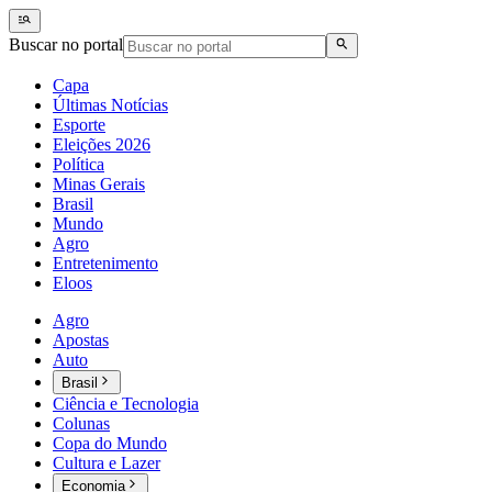
Buscar no portal
Capa
Últimas Notícias
Esporte
Eleições 2026
Política
Minas Gerais
Brasil
Mundo
Agro
Entretenimento
Eloos
Agro
Apostas
Auto
Brasil
Ciência e Tecnologia
Colunas
Copa do Mundo
Cultura e Lazer
Economia