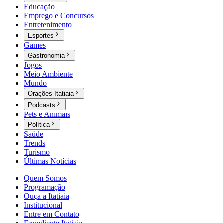
Educação
Emprego e Concursos
Entretenimento
Esportes
Games
Gastronomia
Jogos
Meio Ambiente
Mundo
Orações Itatiaia
Podcasts
Pets e Animais
Política
Saúde
Trends
Turismo
Últimas Notícias
Quem Somos
Programação
Ouça a Itatiaia
Institucional
Entre em Contato
Expediente Itatiaia