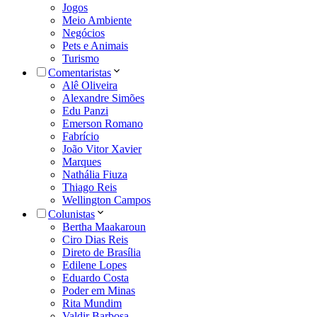
Jogos
Meio Ambiente
Negócios
Pets e Animais
Turismo
Comentaristas
Alê Oliveira
Alexandre Simões
Edu Panzi
Emerson Romano
Fabrício
João Vitor Xavier
Marques
Nathália Fiuza
Thiago Reis
Wellington Campos
Colunistas
Bertha Maakaroun
Ciro Dias Reis
Direto de Brasília
Edilene Lopes
Eduardo Costa
Poder em Minas
Rita Mundim
Valdir Barbosa