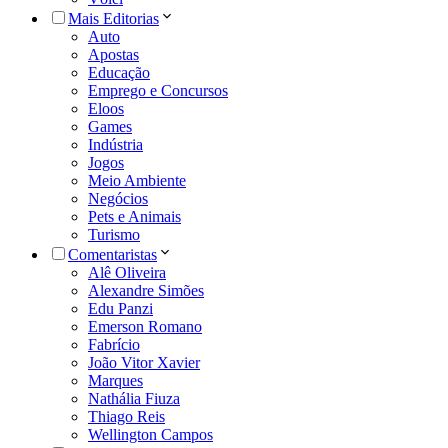
Mais Editorias
Auto
Apostas
Educação
Emprego e Concursos
Eloos
Games
Indústria
Jogos
Meio Ambiente
Negócios
Pets e Animais
Turismo
Comentaristas
Alê Oliveira
Alexandre Simões
Edu Panzi
Emerson Romano
Fabrício
João Vitor Xavier
Marques
Nathália Fiuza
Thiago Reis
Wellington Campos