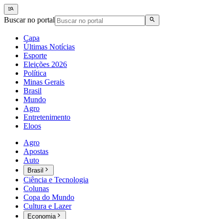
Buscar no portal
Capa
Últimas Notícias
Esporte
Eleições 2026
Política
Minas Gerais
Brasil
Mundo
Agro
Entretenimento
Eloos
Agro
Apostas
Auto
Brasil
Ciência e Tecnologia
Colunas
Copa do Mundo
Cultura e Lazer
Economia