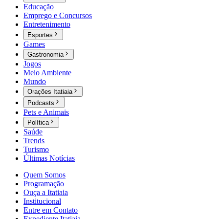
Educação
Emprego e Concursos
Entretenimento
Esportes
Games
Gastronomia
Jogos
Meio Ambiente
Mundo
Orações Itatiaia
Podcasts
Pets e Animais
Política
Saúde
Trends
Turismo
Últimas Notícias
Quem Somos
Programação
Ouça a Itatiaia
Institucional
Entre em Contato
Expediente Itatiaia