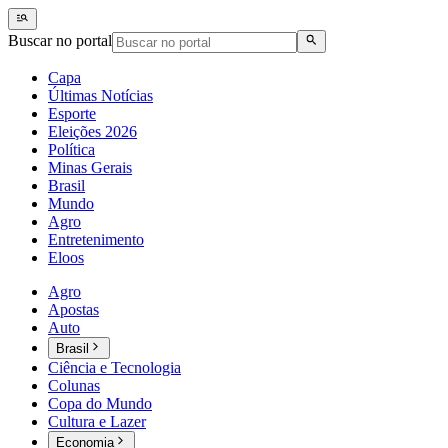
Buscar no portal
Capa
Últimas Notícias
Esporte
Eleições 2026
Política
Minas Gerais
Brasil
Mundo
Agro
Entretenimento
Eloos
Agro
Apostas
Auto
Brasil
Ciência e Tecnologia
Colunas
Copa do Mundo
Cultura e Lazer
Economia