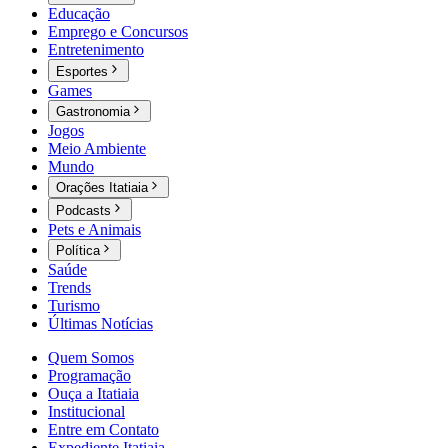
Educação
Emprego e Concursos
Entretenimento
Esportes
Games
Gastronomia
Jogos
Meio Ambiente
Mundo
Orações Itatiaia
Podcasts
Pets e Animais
Política
Saúde
Trends
Turismo
Últimas Notícias
Quem Somos
Programação
Ouça a Itatiaia
Institucional
Entre em Contato
Expediente Itatiaia