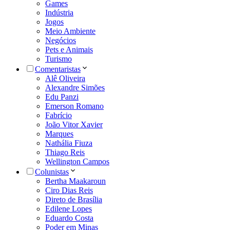
Games
Indústria
Jogos
Meio Ambiente
Negócios
Pets e Animais
Turismo
Comentaristas
Alê Oliveira
Alexandre Simões
Edu Panzi
Emerson Romano
Fabrício
João Vitor Xavier
Marques
Nathália Fiuza
Thiago Reis
Wellington Campos
Colunistas
Bertha Maakaroun
Ciro Dias Reis
Direto de Brasília
Edilene Lopes
Eduardo Costa
Poder em Minas