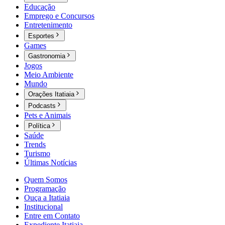
Educação
Emprego e Concursos
Entretenimento
Esportes
Games
Gastronomia
Jogos
Meio Ambiente
Mundo
Orações Itatiaia
Podcasts
Pets e Animais
Política
Saúde
Trends
Turismo
Últimas Notícias
Quem Somos
Programação
Ouça a Itatiaia
Institucional
Entre em Contato
Expediente Itatiaia