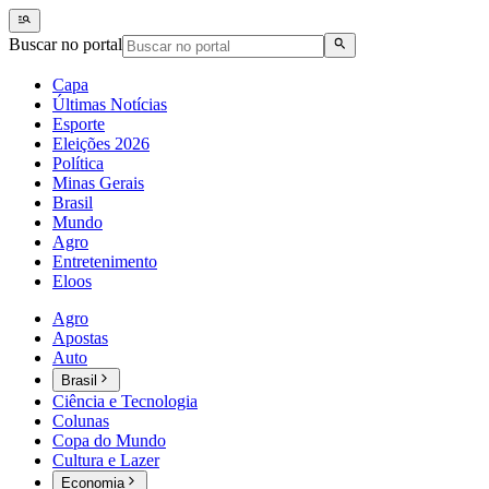
Buscar no portal
Capa
Últimas Notícias
Esporte
Eleições 2026
Política
Minas Gerais
Brasil
Mundo
Agro
Entretenimento
Eloos
Agro
Apostas
Auto
Brasil
Ciência e Tecnologia
Colunas
Copa do Mundo
Cultura e Lazer
Economia