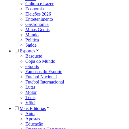
Cultura e Lazer
Economia
Eleições 2026
Entretenimento
Gastronomia
Minas Gerais
Mundo
Política
Saúde
Esportes
Basquete
Copa do Mundo
eSports
Famosos do Esporte
Futebol Nacional
Futebol Internacional
Lutas
Motor
Tênis
Vôlei
Mais Editorias
Auto
Apostas
Educação