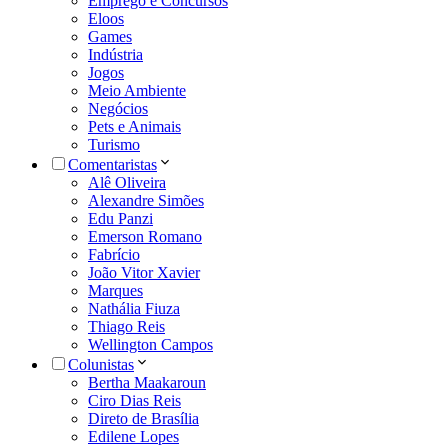
Emprego e Concursos
Eloos
Games
Indústria
Jogos
Meio Ambiente
Negócios
Pets e Animais
Turismo
Comentaristas
Alê Oliveira
Alexandre Simões
Edu Panzi
Emerson Romano
Fabrício
João Vitor Xavier
Marques
Nathália Fiuza
Thiago Reis
Wellington Campos
Colunistas
Bertha Maakaroun
Ciro Dias Reis
Direto de Brasília
Edilene Lopes