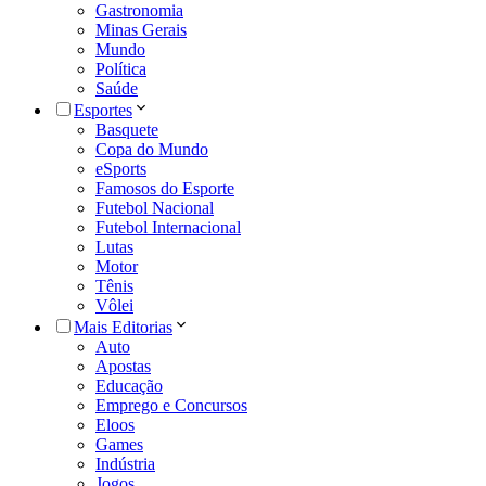
Gastronomia
Minas Gerais
Mundo
Política
Saúde
Esportes
Basquete
Copa do Mundo
eSports
Famosos do Esporte
Futebol Nacional
Futebol Internacional
Lutas
Motor
Tênis
Vôlei
Mais Editorias
Auto
Apostas
Educação
Emprego e Concursos
Eloos
Games
Indústria
Jogos