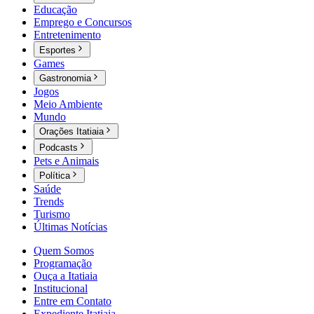
Educação
Emprego e Concursos
Entretenimento
Esportes
Games
Gastronomia
Jogos
Meio Ambiente
Mundo
Orações Itatiaia
Podcasts
Pets e Animais
Política
Saúde
Trends
Turismo
Últimas Notícias
Quem Somos
Programação
Ouça a Itatiaia
Institucional
Entre em Contato
Expediente Itatiaia