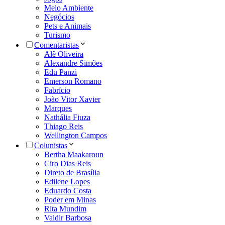
Meio Ambiente
Negócios
Pets e Animais
Turismo
Comentaristas
Alê Oliveira
Alexandre Simões
Edu Panzi
Emerson Romano
Fabrício
João Vitor Xavier
Marques
Nathália Fiuza
Thiago Reis
Wellington Campos
Colunistas
Bertha Maakaroun
Ciro Dias Reis
Direto de Brasília
Edilene Lopes
Eduardo Costa
Poder em Minas
Rita Mundim
Valdir Barbosa