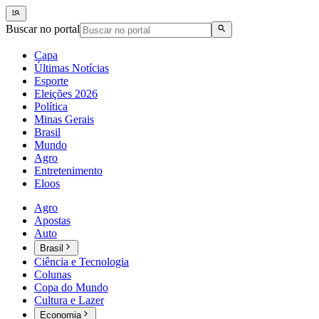
Buscar no portal
Capa
Últimas Notícias
Esporte
Eleições 2026
Política
Minas Gerais
Brasil
Mundo
Agro
Entretenimento
Eloos
Agro
Apostas
Auto
Brasil
Ciência e Tecnologia
Colunas
Copa do Mundo
Cultura e Lazer
Economia