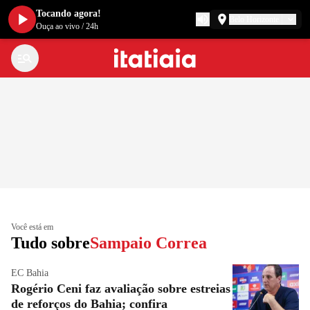
Tocando agora!
Belo Horizonte
Ouça ao vivo
/
24h
Você está em
Tudo sobre
Sampaio Correa
EC Bahia
Rogério Ceni faz avaliação sobre estreias
de reforços do Bahia; confira