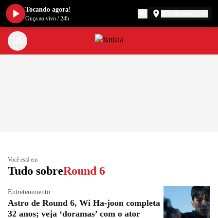
Tocando agora!
Belo Horizonte
Ouça ao vivo
/
24h
Você está em
Tudo sobre
Round 6
Entretenimento
Astro de Round 6, Wi Ha-joon completa
32 anos; veja ‘doramas’ com o ator