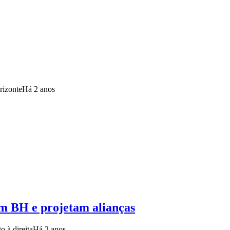
rizonte
Há 2 anos
em BH e projetam alianças
 à direita
Há 2 anos