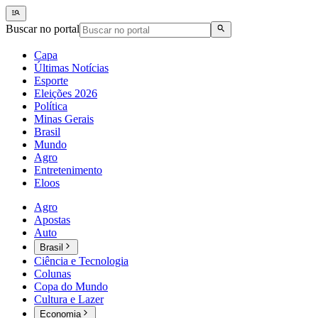
Buscar no portal
Capa
Últimas Notícias
Esporte
Eleições 2026
Política
Minas Gerais
Brasil
Mundo
Agro
Entretenimento
Eloos
Agro
Apostas
Auto
Brasil
Ciência e Tecnologia
Colunas
Copa do Mundo
Cultura e Lazer
Economia