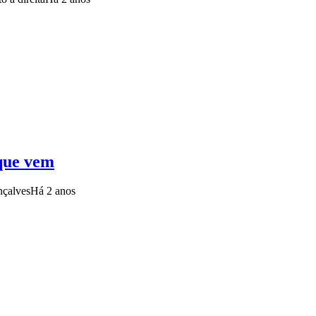
 que vem
nçalves
Há 2 anos