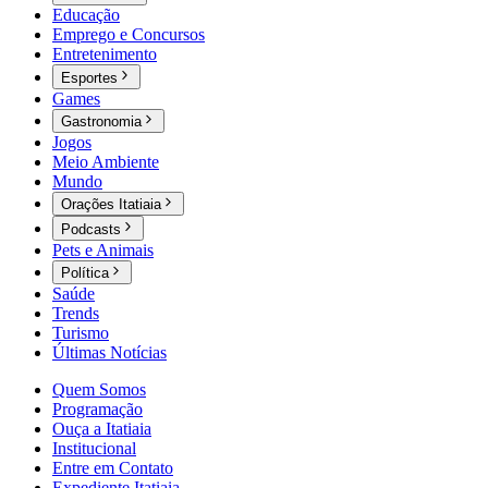
Educação
Emprego e Concursos
Entretenimento
Esportes
Games
Gastronomia
Jogos
Meio Ambiente
Mundo
Orações Itatiaia
Podcasts
Pets e Animais
Política
Saúde
Trends
Turismo
Últimas Notícias
Quem Somos
Programação
Ouça a Itatiaia
Institucional
Entre em Contato
Expediente Itatiaia