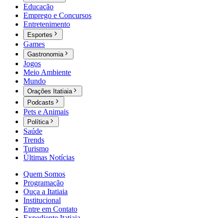
Educação
Emprego e Concursos
Entretenimento
Esportes
Games
Gastronomia
Jogos
Meio Ambiente
Mundo
Orações Itatiaia
Podcasts
Pets e Animais
Política
Saúde
Trends
Turismo
Últimas Notícias
Quem Somos
Programação
Ouça a Itatiaia
Institucional
Entre em Contato
Expediente Itatiaia