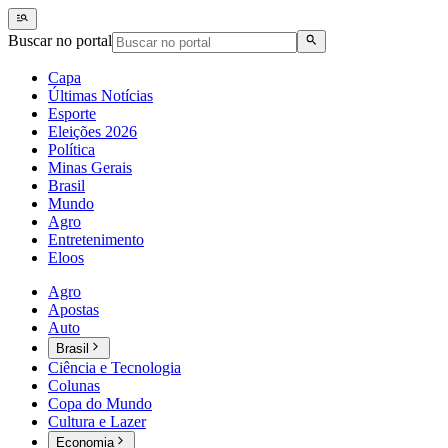
Buscar no portal
Capa
Últimas Notícias
Esporte
Eleições 2026
Política
Minas Gerais
Brasil
Mundo
Agro
Entretenimento
Eloos
Agro
Apostas
Auto
Brasil
Ciência e Tecnologia
Colunas
Copa do Mundo
Cultura e Lazer
Economia