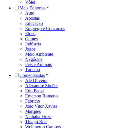
Vôlei
Mais Editorias
Auto
Apostas
Educação
Emprego e Concursos
Eloos
Games
Indústria
Jogos
Meio Ambiente
Negócios
Pets e Animais
Turismo
Comentaristas
Alê Oliveira
Alexandre Simões
Edu Panzi
Emerson Romano
Fabrício
João Vitor Xavier
Marques
Nathália Fiuza
Thiago Reis
Wellington Campos