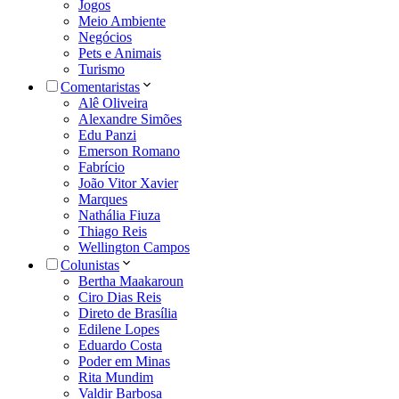
Jogos
Meio Ambiente
Negócios
Pets e Animais
Turismo
Comentaristas
Alê Oliveira
Alexandre Simões
Edu Panzi
Emerson Romano
Fabrício
João Vitor Xavier
Marques
Nathália Fiuza
Thiago Reis
Wellington Campos
Colunistas
Bertha Maakaroun
Ciro Dias Reis
Direto de Brasília
Edilene Lopes
Eduardo Costa
Poder em Minas
Rita Mundim
Valdir Barbosa