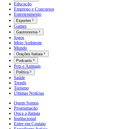
Educação
Emprego e Concursos
Entretenimento
Esportes
Games
Gastronomia
Jogos
Meio Ambiente
Mundo
Orações Itatiaia
Podcasts
Pets e Animais
Política
Saúde
Trends
Turismo
Últimas Notícias
Quem Somos
Programação
Ouça a Itatiaia
Institucional
Entre em Contato
Expediente Itatiaia