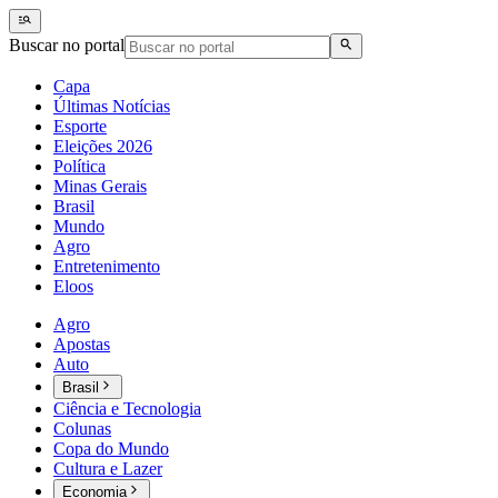
Buscar no portal
Capa
Últimas Notícias
Esporte
Eleições 2026
Política
Minas Gerais
Brasil
Mundo
Agro
Entretenimento
Eloos
Agro
Apostas
Auto
Brasil
Ciência e Tecnologia
Colunas
Copa do Mundo
Cultura e Lazer
Economia