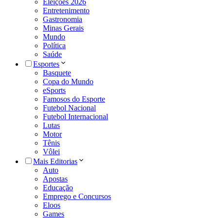
Eleições 2026
Entretenimento
Gastronomia
Minas Gerais
Mundo
Política
Saúde
Esportes
Basquete
Copa do Mundo
eSports
Famosos do Esporte
Futebol Nacional
Futebol Internacional
Lutas
Motor
Tênis
Vôlei
Mais Editorias
Auto
Apostas
Educação
Emprego e Concursos
Eloos
Games