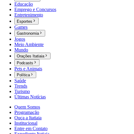
Educação
Emprego e Concursos
Entretenimento
Esportes
Games
Gastronomia
Jogos
Meio Ambiente
Mundo
Orações Itatiaia
Podcasts
Pets e Animais
Política
Saúde
Trends
Turismo
Últimas Notícias
Quem Somos
Programação
Ouça a Itatiaia
Institucional
Entre em Contato
Expediente Itatiaia