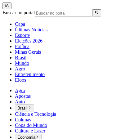
Buscar no portal
Capa
Últimas Notícias
Esporte
Eleições 2026
Política
Minas Gerais
Brasil
Mundo
Agro
Entretenimento
Eloos
Agro
Apostas
Auto
Brasil
Ciência e Tecnologia
Colunas
Copa do Mundo
Cultura e Lazer
Economia