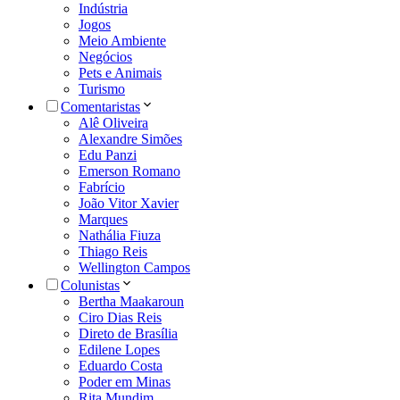
Indústria
Jogos
Meio Ambiente
Negócios
Pets e Animais
Turismo
Comentaristas
Alê Oliveira
Alexandre Simões
Edu Panzi
Emerson Romano
Fabrício
João Vitor Xavier
Marques
Nathália Fiuza
Thiago Reis
Wellington Campos
Colunistas
Bertha Maakaroun
Ciro Dias Reis
Direto de Brasília
Edilene Lopes
Eduardo Costa
Poder em Minas
Rita Mundim