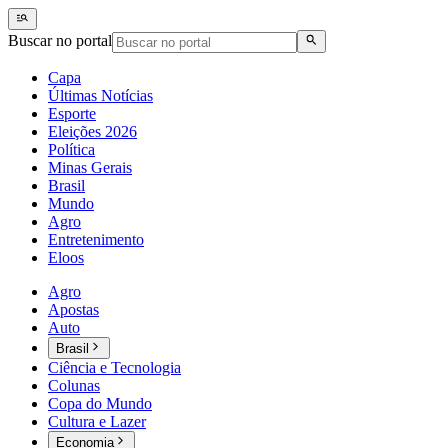
Buscar no portal
Capa
Últimas Notícias
Esporte
Eleições 2026
Política
Minas Gerais
Brasil
Mundo
Agro
Entretenimento
Eloos
Agro
Apostas
Auto
Brasil
Ciência e Tecnologia
Colunas
Copa do Mundo
Cultura e Lazer
Economia