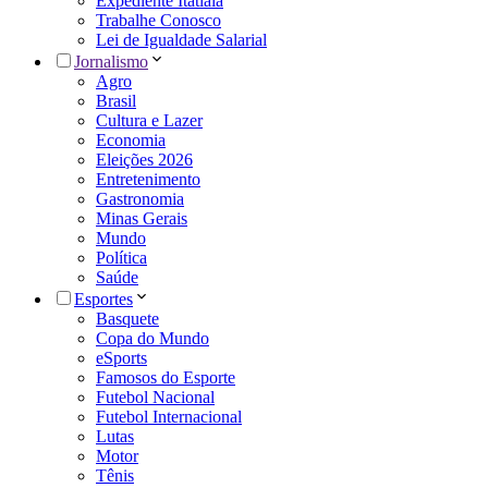
Expediente Itatiaia
Trabalhe Conosco
Lei de Igualdade Salarial
Jornalismo
Agro
Brasil
Cultura e Lazer
Economia
Eleições 2026
Entretenimento
Gastronomia
Minas Gerais
Mundo
Política
Saúde
Esportes
Basquete
Copa do Mundo
eSports
Famosos do Esporte
Futebol Nacional
Futebol Internacional
Lutas
Motor
Tênis