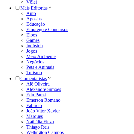
Vôlei
Mais Editorias
Auto
Apostas
Educação
Emprego e Concursos
Eloos
Games
Indústria
Jogos
Meio Ambiente
Negócios
Pets e Animais
Turismo
Comentaristas
Alê Oliveira
Alexandre Simões
Edu Panzi
Emerson Romano
Fabrício
João Vitor Xavier
Marques
Nathália Fiuza
Thiago Reis
Wellington Campos