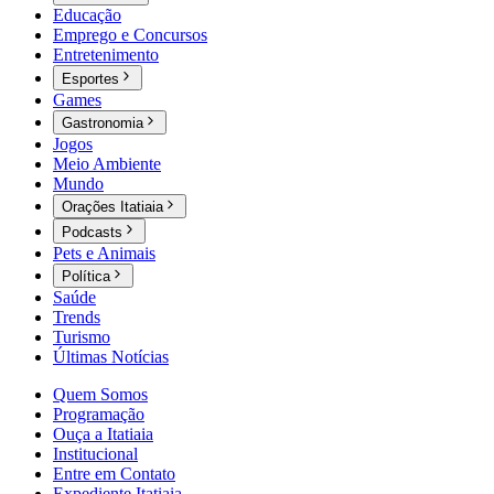
Educação
Emprego e Concursos
Entretenimento
Esportes
Games
Gastronomia
Jogos
Meio Ambiente
Mundo
Orações Itatiaia
Podcasts
Pets e Animais
Política
Saúde
Trends
Turismo
Últimas Notícias
Quem Somos
Programação
Ouça a Itatiaia
Institucional
Entre em Contato
Expediente Itatiaia