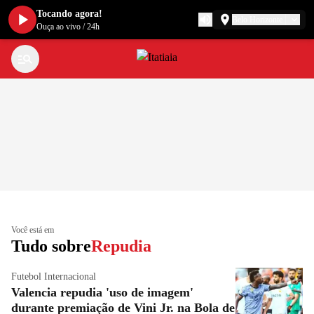
Tocando agora!
Belo Horizonte
Ouça ao vivo
/
24h
Você está em
Tudo sobre
Repudia
Futebol Internacional
Valencia repudia 'uso de imagem'
durante premiação de Vini Jr. na Bola de