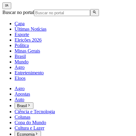
Buscar no portal
Capa
Últimas Notícias
Esporte
Eleições 2026
Política
Minas Gerais
Brasil
Mundo
Agro
Entretenimento
Eloos
Agro
Apostas
Auto
Brasil
Ciência e Tecnologia
Colunas
Copa do Mundo
Cultura e Lazer
Economia