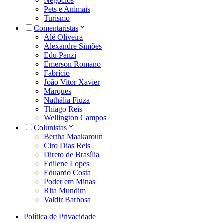
Negócios
Pets e Animais
Turismo
Comentaristas
Alê Oliveira
Alexandre Simões
Edu Panzi
Emerson Romano
Fabrício
João Vitor Xavier
Marques
Nathália Fiuza
Thiago Reis
Wellington Campos
Colunistas
Bertha Maakaroun
Ciro Dias Reis
Direto de Brasília
Edilene Lopes
Eduardo Costa
Poder em Minas
Rita Mundim
Valdir Barbosa
Política de Privacidade