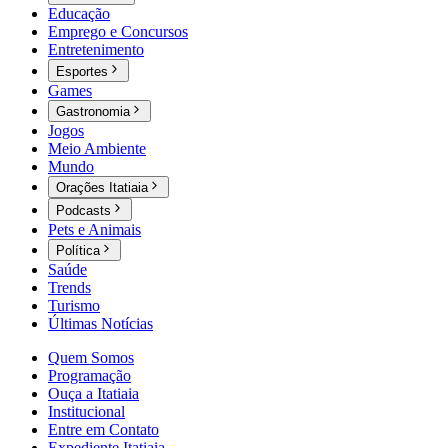
Educação
Emprego e Concursos
Entretenimento
Esportes
Games
Gastronomia
Jogos
Meio Ambiente
Mundo
Orações Itatiaia
Podcasts
Pets e Animais
Política
Saúde
Trends
Turismo
Últimas Notícias
Quem Somos
Programação
Ouça a Itatiaia
Institucional
Entre em Contato
Expediente Itatiaia