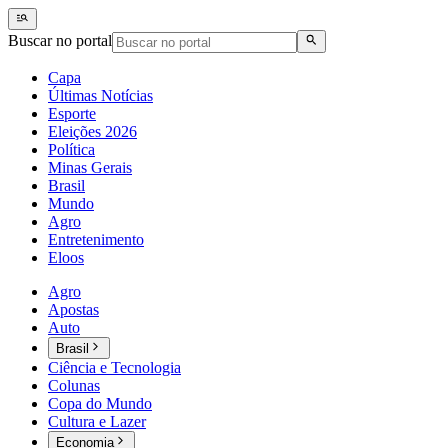
Buscar no portal
Capa
Últimas Notícias
Esporte
Eleições 2026
Política
Minas Gerais
Brasil
Mundo
Agro
Entretenimento
Eloos
Agro
Apostas
Auto
Brasil
Ciência e Tecnologia
Colunas
Copa do Mundo
Cultura e Lazer
Economia