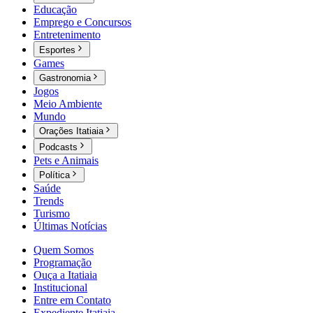
Educação
Emprego e Concursos
Entretenimento
Esportes
Games
Gastronomia
Jogos
Meio Ambiente
Mundo
Orações Itatiaia
Podcasts
Pets e Animais
Política
Saúde
Trends
Turismo
Últimas Notícias
Quem Somos
Programação
Ouça a Itatiaia
Institucional
Entre em Contato
Expediente Itatiaia