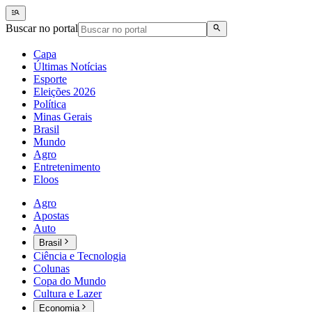
Buscar no portal
Capa
Últimas Notícias
Esporte
Eleições 2026
Política
Minas Gerais
Brasil
Mundo
Agro
Entretenimento
Eloos
Agro
Apostas
Auto
Brasil
Ciência e Tecnologia
Colunas
Copa do Mundo
Cultura e Lazer
Economia