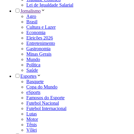
Lei de Igualdade Salarial
Jornalismo
Agro
Brasil
Cultura e Lazer
Economia
Eleições 2026
Entretenimento
Gastronomia
Minas Gerais
Mundo
Política
Saúde
Esportes
Basquete
Copa do Mundo
eSports
Famosos do Esporte
Futebol Nacional
Futebol Internacional
Lutas
Motor
Tênis
Vôlei