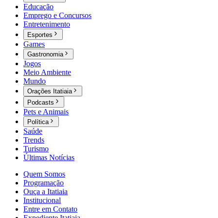
Educação
Emprego e Concursos
Entretenimento
Esportes
Games
Gastronomia
Jogos
Meio Ambiente
Mundo
Orações Itatiaia
Podcasts
Pets e Animais
Política
Saúde
Trends
Turismo
Últimas Notícias
Quem Somos
Programação
Ouça a Itatiaia
Institucional
Entre em Contato
Expediente Itatiaia