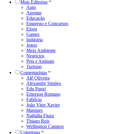
Mais Editorias
Auto
Apostas
Educação
Emprego e Concursos
Eloos
Games
Indústria
Jogos
Meio Ambiente
Negócios
Pets e Animais
Turismo
Comentaristas
Alê Oliveira
Alexandre Simões
Edu Panzi
Emerson Romano
Fabrício
João Vitor Xavier
Marques
Nathália Fiuza
Thiago Reis
Wellington Campos
Colunistas