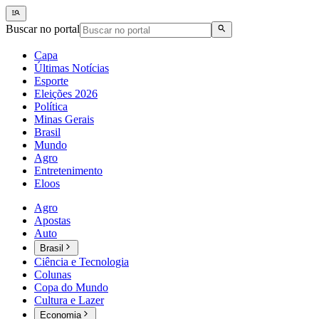
Buscar no portal
Capa
Últimas Notícias
Esporte
Eleições 2026
Política
Minas Gerais
Brasil
Mundo
Agro
Entretenimento
Eloos
Agro
Apostas
Auto
Brasil
Ciência e Tecnologia
Colunas
Copa do Mundo
Cultura e Lazer
Economia