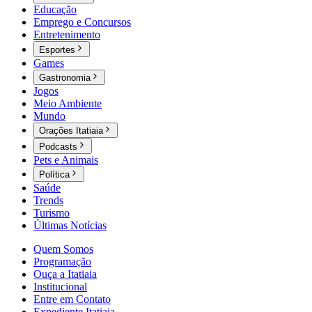
Educação
Emprego e Concursos
Entretenimento
Esportes
Games
Gastronomia
Jogos
Meio Ambiente
Mundo
Orações Itatiaia
Podcasts
Pets e Animais
Política
Saúde
Trends
Turismo
Últimas Notícias
Quem Somos
Programação
Ouça a Itatiaia
Institucional
Entre em Contato
Expediente Itatiaia