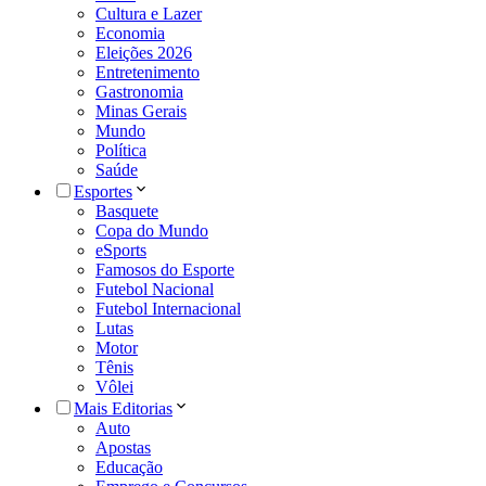
Cultura e Lazer
Economia
Eleições 2026
Entretenimento
Gastronomia
Minas Gerais
Mundo
Política
Saúde
Esportes
Basquete
Copa do Mundo
eSports
Famosos do Esporte
Futebol Nacional
Futebol Internacional
Lutas
Motor
Tênis
Vôlei
Mais Editorias
Auto
Apostas
Educação