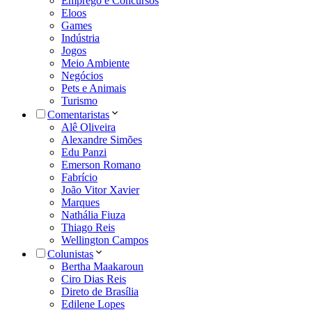
Emprego e Concursos
Eloos
Games
Indústria
Jogos
Meio Ambiente
Negócios
Pets e Animais
Turismo
Comentaristas
Alê Oliveira
Alexandre Simões
Edu Panzi
Emerson Romano
Fabrício
João Vitor Xavier
Marques
Nathália Fiuza
Thiago Reis
Wellington Campos
Colunistas
Bertha Maakaroun
Ciro Dias Reis
Direto de Brasília
Edilene Lopes