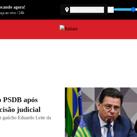
ocando agora!
Belo Horizonte
ça ao vivo
/
24h
do PSDB após
isão judicial
r gaúcho Eduardo Leite da