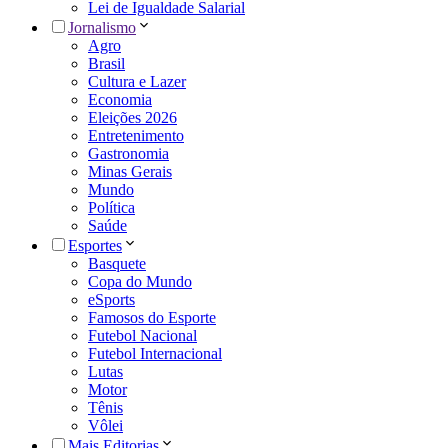
Lei de Igualdade Salarial
Jornalismo
Agro
Brasil
Cultura e Lazer
Economia
Eleições 2026
Entretenimento
Gastronomia
Minas Gerais
Mundo
Política
Saúde
Esportes
Basquete
Copa do Mundo
eSports
Famosos do Esporte
Futebol Nacional
Futebol Internacional
Lutas
Motor
Tênis
Vôlei
Mais Editorias