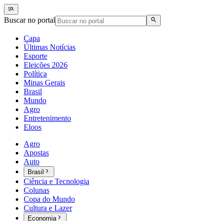
Buscar no portal
Capa
Últimas Notícias
Esporte
Eleições 2026
Política
Minas Gerais
Brasil
Mundo
Agro
Entretenimento
Eloos
Agro
Apostas
Auto
Brasil
Ciência e Tecnologia
Colunas
Copa do Mundo
Cultura e Lazer
Economia