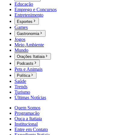
Educação
Emprego e Concursos
Entretenimento
Esportes
Games
Gastronomia
Jogos
Meio Ambiente
Mundo
Orações Itatiaia
Podcasts
Pets e Animais
Política
Saúde
Trends
Turismo
Últimas Notícias
Quem Somos
Programação
Ouça a Itatiaia
Institucional
Entre em Contato
Expediente Itatiaia