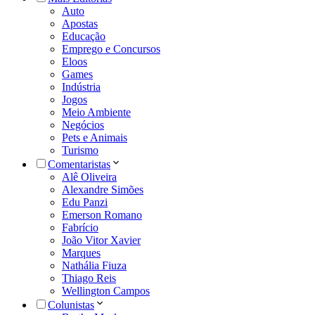
Auto
Apostas
Educação
Emprego e Concursos
Eloos
Games
Indústria
Jogos
Meio Ambiente
Negócios
Pets e Animais
Turismo
Comentaristas
Alê Oliveira
Alexandre Simões
Edu Panzi
Emerson Romano
Fabrício
João Vitor Xavier
Marques
Nathália Fiuza
Thiago Reis
Wellington Campos
Colunistas