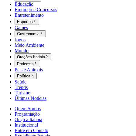
Educação
Emprego e Concursos
Entretenimento
Esportes
Games
Gastronomia
Jogos
Meio Ambiente
Mundo
Orações Itatiaia
Podcasts
Pets e Animais
Política
Saúde
Trends
Turismo
Últimas Notícias
Quem Somos
Programação
Ouça a Itatiaia
Institucional
Entre em Contato
Expediente Itatiaia