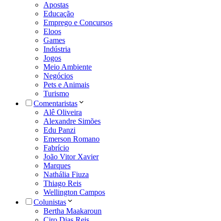
Apostas
Educação
Emprego e Concursos
Eloos
Games
Indústria
Jogos
Meio Ambiente
Negócios
Pets e Animais
Turismo
Comentaristas
Alê Oliveira
Alexandre Simões
Edu Panzi
Emerson Romano
Fabrício
João Vitor Xavier
Marques
Nathália Fiuza
Thiago Reis
Wellington Campos
Colunistas
Bertha Maakaroun
Ciro Dias Reis