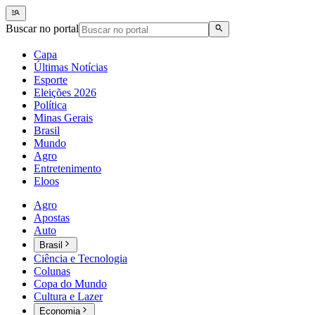
Buscar no portal
Capa
Últimas Notícias
Esporte
Eleições 2026
Política
Minas Gerais
Brasil
Mundo
Agro
Entretenimento
Eloos
Agro
Apostas
Auto
Brasil
Ciência e Tecnologia
Colunas
Copa do Mundo
Cultura e Lazer
Economia