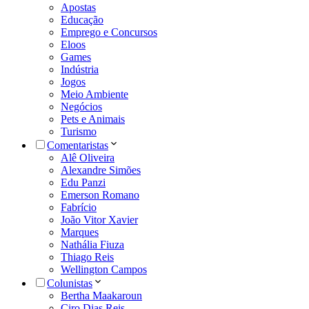
Apostas
Educação
Emprego e Concursos
Eloos
Games
Indústria
Jogos
Meio Ambiente
Negócios
Pets e Animais
Turismo
Comentaristas
Alê Oliveira
Alexandre Simões
Edu Panzi
Emerson Romano
Fabrício
João Vitor Xavier
Marques
Nathália Fiuza
Thiago Reis
Wellington Campos
Colunistas
Bertha Maakaroun
Ciro Dias Reis