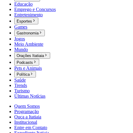
Educação
Emprego e Concursos
Entretenimento
Esportes
Games
Gastronomia
Jogos
Meio Ambiente
Mundo
Orações Itatiaia
Podcasts
Pets e Animais
Política
Saúde
Trends
Turismo
Últimas Notícias
Quem Somos
Programação
Ouça a Itatiaia
Institucional
Entre em Contato
Expediente Itatiaia