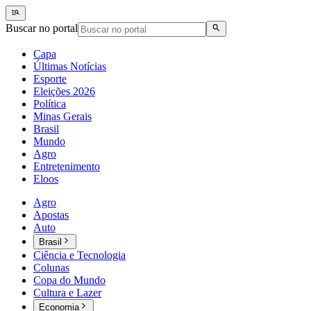
Buscar no portal
Capa
Últimas Notícias
Esporte
Eleições 2026
Política
Minas Gerais
Brasil
Mundo
Agro
Entretenimento
Eloos
Agro
Apostas
Auto
Brasil
Ciência e Tecnologia
Colunas
Copa do Mundo
Cultura e Lazer
Economia