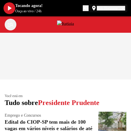
Tocando agora!
Belo Horizonte
Ouça ao vivo
/
24h
Você está em
Tudo sobre
Presidente Prudente
Emprego e Concursos
Edital do CIOP-SP tem mais de 100
vagas em vários níveis e salários de até