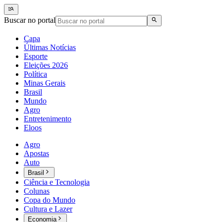
Buscar no portal
Capa
Últimas Notícias
Esporte
Eleições 2026
Política
Minas Gerais
Brasil
Mundo
Agro
Entretenimento
Eloos
Agro
Apostas
Auto
Brasil
Ciência e Tecnologia
Colunas
Copa do Mundo
Cultura e Lazer
Economia