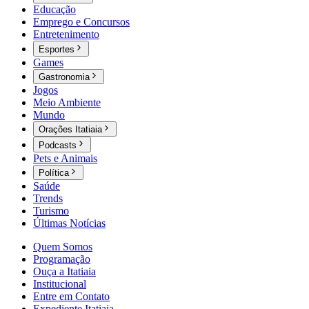
Educação
Emprego e Concursos
Entretenimento
Esportes
Games
Gastronomia
Jogos
Meio Ambiente
Mundo
Orações Itatiaia
Podcasts
Pets e Animais
Política
Saúde
Trends
Turismo
Últimas Notícias
Quem Somos
Programação
Ouça a Itatiaia
Institucional
Entre em Contato
Expediente Itatiaia