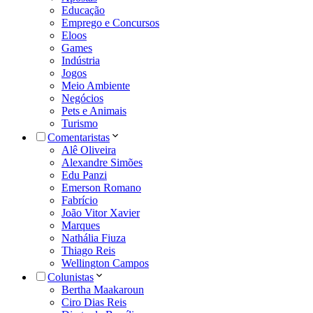
Educação
Emprego e Concursos
Eloos
Games
Indústria
Jogos
Meio Ambiente
Negócios
Pets e Animais
Turismo
Comentaristas
Alê Oliveira
Alexandre Simões
Edu Panzi
Emerson Romano
Fabrício
João Vitor Xavier
Marques
Nathália Fiuza
Thiago Reis
Wellington Campos
Colunistas
Bertha Maakaroun
Ciro Dias Reis