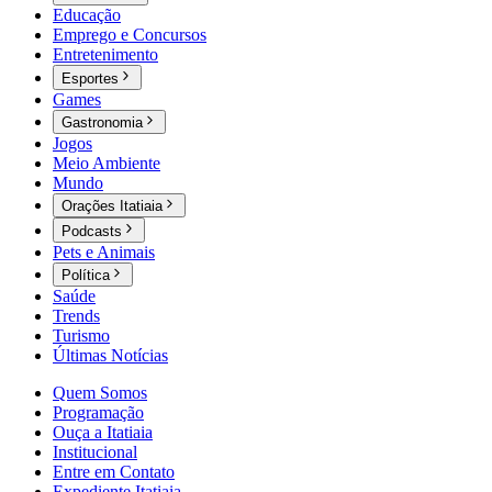
Educação
Emprego e Concursos
Entretenimento
Esportes
Games
Gastronomia
Jogos
Meio Ambiente
Mundo
Orações Itatiaia
Podcasts
Pets e Animais
Política
Saúde
Trends
Turismo
Últimas Notícias
Quem Somos
Programação
Ouça a Itatiaia
Institucional
Entre em Contato
Expediente Itatiaia