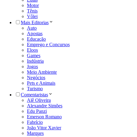
Motor
Tênis
Vôlei
Mais Editorias
Auto
Apostas
Educação
Emprego e Concursos
Eloos
Games
Indústria
Jogos
Meio Ambiente
Negócios
Pets e Animais
Turismo
Comentaristas
Alê Oliveira
Alexandre Simões
Edu Panzi
Emerson Romano
Fabrício
João Vitor Xavier
Marques