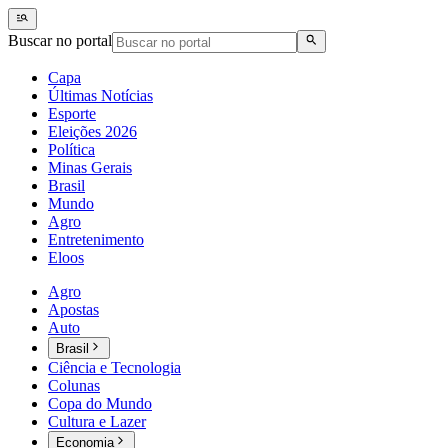
Buscar no portal
Capa
Últimas Notícias
Esporte
Eleições 2026
Política
Minas Gerais
Brasil
Mundo
Agro
Entretenimento
Eloos
Agro
Apostas
Auto
Brasil
Ciência e Tecnologia
Colunas
Copa do Mundo
Cultura e Lazer
Economia