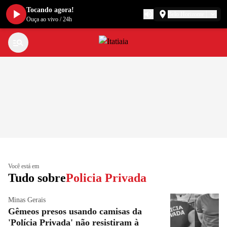
Tocando agora!
Belo Horizonte
Ouça ao vivo
/
24h
Você está em
Tudo sobre
Policia Privada
Minas Gerais
Gêmeos presos usando camisas da
'Polícia Privada' não resistiram à