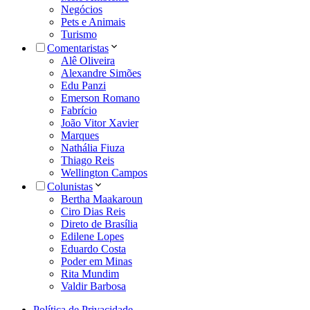
Negócios
Pets e Animais
Turismo
Comentaristas
Alê Oliveira
Alexandre Simões
Edu Panzi
Emerson Romano
Fabrício
João Vitor Xavier
Marques
Nathália Fiuza
Thiago Reis
Wellington Campos
Colunistas
Bertha Maakaroun
Ciro Dias Reis
Direto de Brasília
Edilene Lopes
Eduardo Costa
Poder em Minas
Rita Mundim
Valdir Barbosa
Política de Privacidade