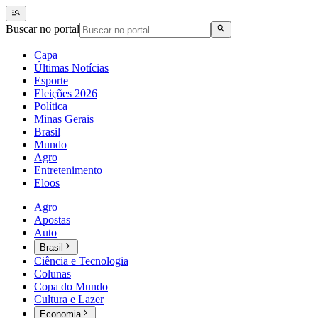
Buscar no portal
Capa
Últimas Notícias
Esporte
Eleições 2026
Política
Minas Gerais
Brasil
Mundo
Agro
Entretenimento
Eloos
Agro
Apostas
Auto
Brasil
Ciência e Tecnologia
Colunas
Copa do Mundo
Cultura e Lazer
Economia