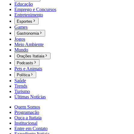
Educação
Emprego e Concursos
Entretenimento
Esportes
Games
Gastronomia
Jogos
Meio Ambiente
Mundo
Orações Itatiaia
Podcasts
Pets e Animais
Política
Saúde
Trends
Turismo
Últimas Notícias
Quem Somos
Programação
Ouça a Itatiaia
Institucional
Entre em Contato
Expediente Itatiaia