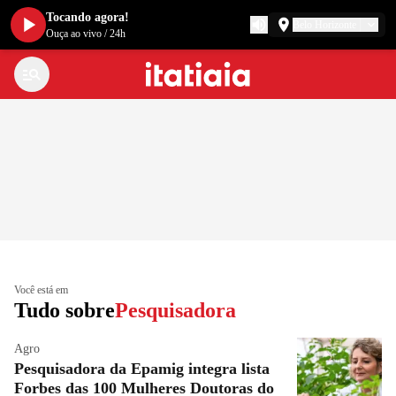
Tocando agora!
Belo Horizonte
Ouça ao vivo
/
24h
Você está em
Tudo sobre
Pesquisadora
Agro
Pesquisadora da Epamig integra lista
Forbes das 100 Mulheres Doutoras do