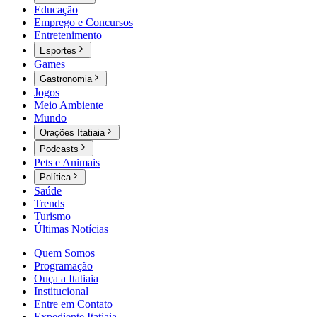
Educação
Emprego e Concursos
Entretenimento
Esportes
Games
Gastronomia
Jogos
Meio Ambiente
Mundo
Orações Itatiaia
Podcasts
Pets e Animais
Política
Saúde
Trends
Turismo
Últimas Notícias
Quem Somos
Programação
Ouça a Itatiaia
Institucional
Entre em Contato
Expediente Itatiaia