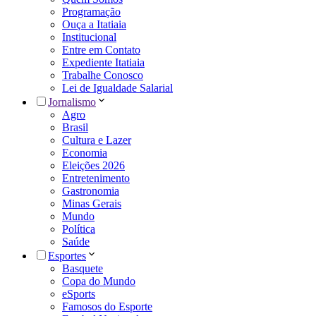
Programação
Ouça a Itatiaia
Institucional
Entre em Contato
Expediente Itatiaia
Trabalhe Conosco
Lei de Igualdade Salarial
Jornalismo
Agro
Brasil
Cultura e Lazer
Economia
Eleições 2026
Entretenimento
Gastronomia
Minas Gerais
Mundo
Política
Saúde
Esportes
Basquete
Copa do Mundo
eSports
Famosos do Esporte