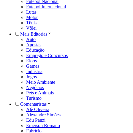
Futebol Nacional
Futebol Internacional
Lutas
Motor
Tênis
Vôlei
Mais Editorias
Auto
Apostas
Educação
Emprego e Concursos
Eloos
Games
Indústria
Jogos
Meio Ambiente
Negócios
Pets e Animais
Turismo
Comentaristas
Alê Oliveira
Alexandre Simões
Edu Panzi
Emerson Romano
Fabrício