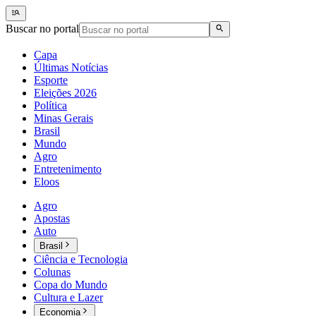
Buscar no portal
Capa
Últimas Notícias
Esporte
Eleições 2026
Política
Minas Gerais
Brasil
Mundo
Agro
Entretenimento
Eloos
Agro
Apostas
Auto
Brasil
Ciência e Tecnologia
Colunas
Copa do Mundo
Cultura e Lazer
Economia