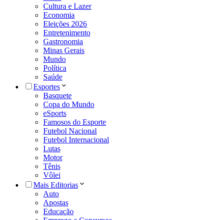
Cultura e Lazer
Economia
Eleições 2026
Entretenimento
Gastronomia
Minas Gerais
Mundo
Política
Saúde
Esportes
Basquete
Copa do Mundo
eSports
Famosos do Esporte
Futebol Nacional
Futebol Internacional
Lutas
Motor
Tênis
Vôlei
Mais Editorias
Auto
Apostas
Educação