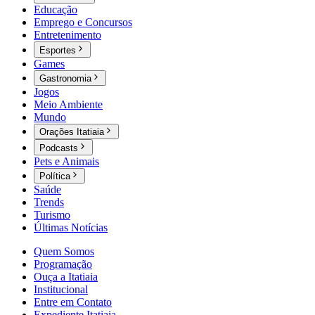
Educação
Emprego e Concursos
Entretenimento
Esportes
Games
Gastronomia
Jogos
Meio Ambiente
Mundo
Orações Itatiaia
Podcasts
Pets e Animais
Política
Saúde
Trends
Turismo
Últimas Notícias
Quem Somos
Programação
Ouça a Itatiaia
Institucional
Entre em Contato
Expediente Itatiaia