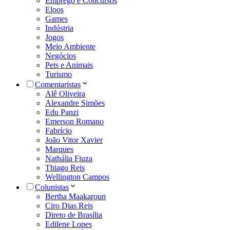
Emprego e Concursos
Eloos
Games
Indústria
Jogos
Meio Ambiente
Negócios
Pets e Animais
Turismo
Comentaristas
Alê Oliveira
Alexandre Simões
Edu Panzi
Emerson Romano
Fabrício
João Vitor Xavier
Marques
Nathália Fiuza
Thiago Reis
Wellington Campos
Colunistas
Bertha Maakaroun
Ciro Dias Reis
Direto de Brasília
Edilene Lopes