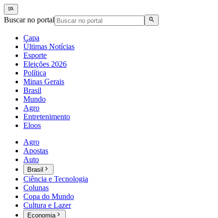
Buscar no portal
Capa
Últimas Notícias
Esporte
Eleições 2026
Política
Minas Gerais
Brasil
Mundo
Agro
Entretenimento
Eloos
Agro
Apostas
Auto
Brasil
Ciência e Tecnologia
Colunas
Copa do Mundo
Cultura e Lazer
Economia