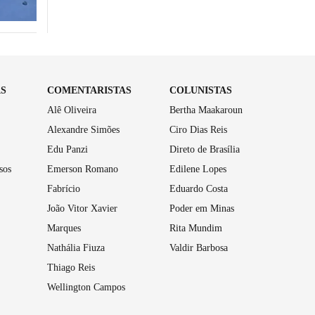
AS
COMENTARISTAS
COLUNISTAS
Alê Oliveira
Bertha Maakaroun
Alexandre Simões
Ciro Dias Reis
Edu Panzi
Direto de Brasília
sos
Emerson Romano
Edilene Lopes
Fabrício
Eduardo Costa
João Vitor Xavier
Poder em Minas
Marques
Rita Mundim
Nathália Fiuza
Valdir Barbosa
Thiago Reis
Wellington Campos