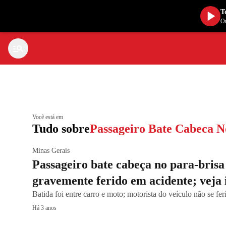
T
Ou
Você está em
Tudo sobre
Passageiro Bate Cabeca N
Minas Gerais
Passageiro bate cabeça no para-brisa 
gravemente ferido em acidente; veja
Batida foi entre carro e moto; motorista do veículo não se fe
Há 3 anos