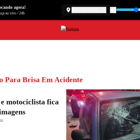
ocando agora!
Belo Horizonte
ça ao vivo
/
24h
o Para Brisa Em Acidente
e motociclista fica
 imagens
riu