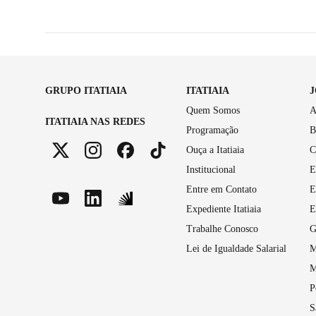
GRUPO ITATIAIA
ITATIAIA
Quem Somos
A
ITATIAIA NAS REDES
Programação
B
Ouça a Itatiaia
C
Institucional
E
Entre em Contato
E
Expediente Itatiaia
E
Trabalhe Conosco
G
Lei de Igualdade Salarial
M
M
P
S