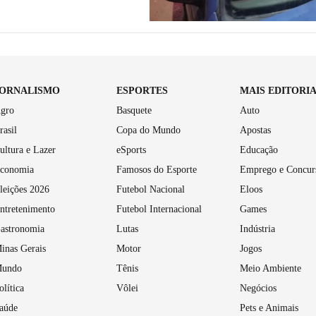
JORNALISMO
ESPORTES
MAIS EDITORI
gro
Basquete
Auto
rasil
Copa do Mundo
Apostas
ultura e Lazer
eSports
Educação
conomia
Famosos do Esporte
Emprego e Concur
leições 2026
Futebol Nacional
Eloos
ntretenimento
Futebol Internacional
Games
astronomia
Lutas
Indústria
inas Gerais
Motor
Jogos
undo
Tênis
Meio Ambiente
olítica
Vôlei
Negócios
aúde
Pets e Animais