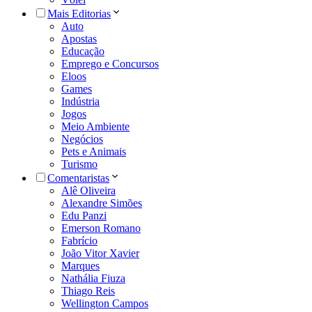
Mais Editorias
Auto
Apostas
Educação
Emprego e Concursos
Eloos
Games
Indústria
Jogos
Meio Ambiente
Negócios
Pets e Animais
Turismo
Comentaristas
Alê Oliveira
Alexandre Simões
Edu Panzi
Emerson Romano
Fabrício
João Vitor Xavier
Marques
Nathália Fiuza
Thiago Reis
Wellington Campos