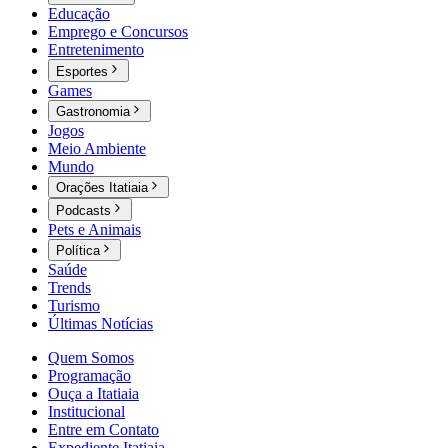
Educação
Emprego e Concursos
Entretenimento
Esportes
Games
Gastronomia
Jogos
Meio Ambiente
Mundo
Orações Itatiaia
Podcasts
Pets e Animais
Política
Saúde
Trends
Turismo
Últimas Notícias
Quem Somos
Programação
Ouça a Itatiaia
Institucional
Entre em Contato
Expediente Itatiaia