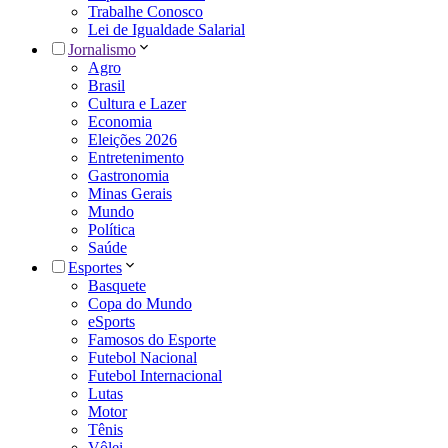
Trabalhe Conosco
Lei de Igualdade Salarial
Jornalismo
Agro
Brasil
Cultura e Lazer
Economia
Eleições 2026
Entretenimento
Gastronomia
Minas Gerais
Mundo
Política
Saúde
Esportes
Basquete
Copa do Mundo
eSports
Famosos do Esporte
Futebol Nacional
Futebol Internacional
Lutas
Motor
Tênis
Vôlei