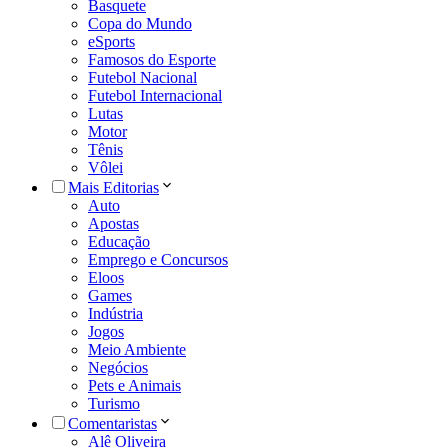
Basquete
Copa do Mundo
eSports
Famosos do Esporte
Futebol Nacional
Futebol Internacional
Lutas
Motor
Tênis
Vôlei
Mais Editorias
Auto
Apostas
Educação
Emprego e Concursos
Eloos
Games
Indústria
Jogos
Meio Ambiente
Negócios
Pets e Animais
Turismo
Comentaristas
Alê Oliveira