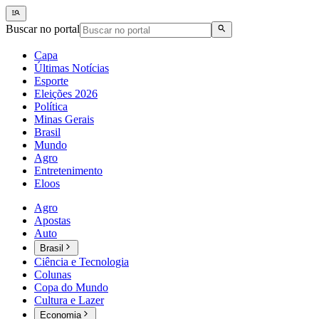
Buscar no portal
Capa
Últimas Notícias
Esporte
Eleições 2026
Política
Minas Gerais
Brasil
Mundo
Agro
Entretenimento
Eloos
Agro
Apostas
Auto
Brasil
Ciência e Tecnologia
Colunas
Copa do Mundo
Cultura e Lazer
Economia