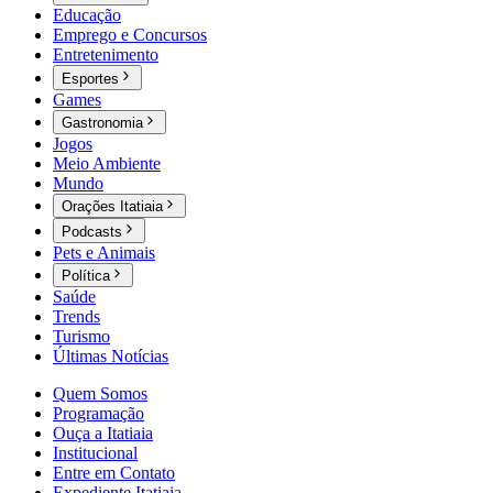
Educação
Emprego e Concursos
Entretenimento
Esportes
Games
Gastronomia
Jogos
Meio Ambiente
Mundo
Orações Itatiaia
Podcasts
Pets e Animais
Política
Saúde
Trends
Turismo
Últimas Notícias
Quem Somos
Programação
Ouça a Itatiaia
Institucional
Entre em Contato
Expediente Itatiaia