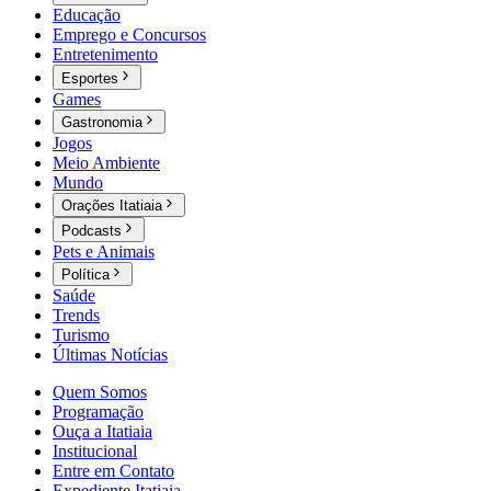
Educação
Emprego e Concursos
Entretenimento
Esportes
Games
Gastronomia
Jogos
Meio Ambiente
Mundo
Orações Itatiaia
Podcasts
Pets e Animais
Política
Saúde
Trends
Turismo
Últimas Notícias
Quem Somos
Programação
Ouça a Itatiaia
Institucional
Entre em Contato
Expediente Itatiaia