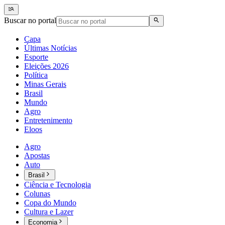
Buscar no portal
Capa
Últimas Notícias
Esporte
Eleições 2026
Política
Minas Gerais
Brasil
Mundo
Agro
Entretenimento
Eloos
Agro
Apostas
Auto
Brasil
Ciência e Tecnologia
Colunas
Copa do Mundo
Cultura e Lazer
Economia