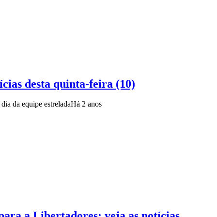
cias desta quinta-feira (10)
 dia da equipe estrelada
Há 2 anos
para a Libertadores; veja as notícias